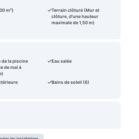
600 m²)
Terrain clôturé (Mur et
clôture, d'une hauteur
maximale de 1,50 m)
 de la piscine
Eau salée
le de mai à
e)
térieure
Bains de soleil (6)
outes les installations