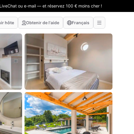
LiveChat ou e-mail — et réservez 100 € moins cher !
ir hôte
Obtenir de l'aide
Français