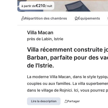
€210
à partir de
/ nuit
Répartition des chambres
Équipements
Villa Macan
près de Labin, Istrie
Villa récemment construite 
Barban, parfaite pour des vac
de l'Istrie.
La moderne Villa Macan, dans le style typique 
couples ou aux familles. La villa superbemen
dans le village de Rojnici. Ici, vous pourrez 
impressionnante de la région centrale de l'I
Lire la description
Partager
kilomètres des belles villes de Barban, Svet