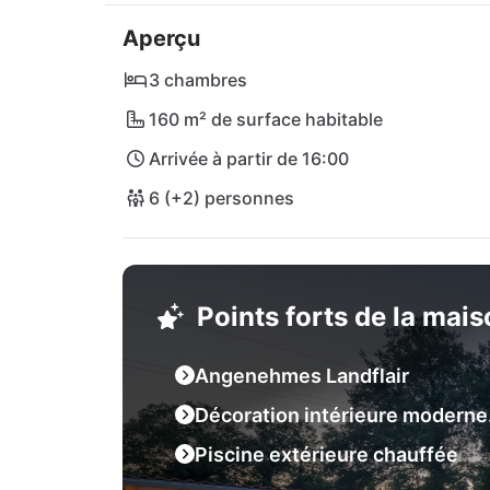
rapidement en voiture. Ne manquez surtout 
Aperçu
plages de la côte est de l'Istrie ! L'aéroport
3 chambres
160 m² de surface habitable
Arrivée à partir de 16:00
6 (+2) personnes
Points forts de la mai
Angenehmes Landflair
Décoration intérieure moderne
Piscine extérieure chauffée