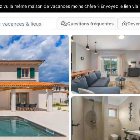
z vu la même maison de vacances moins chère ? Envoyez le lien via 
Questions fréquentes
Deven