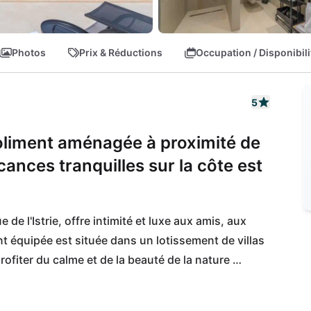
Photos
Prix & Réductions
Occupation / Disponibili
5
joliment aménagée à proximité de
ances tranquilles sur la côte est
de l'Istrie, offre intimité et luxe aux amis, aux 
t équipée est située dans un lotissement de villas 
profiter du calme et de la beauté de la nature 
strie. En même temps, vous êtes à quelques 
vincenat ou Zminj, que vous pouvez rejoindre 