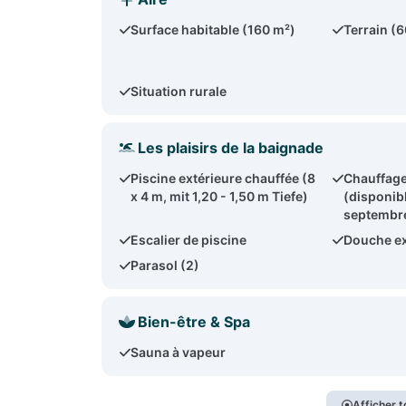
Surface habitable (160 m²)
Terrain (
Situation rurale
Les plaisirs de la baignade
Piscine extérieure chauffée (8
Chauffage
x 4 m, mit 1,20 - 1,50 m Tiefe)
(disponib
septembr
Escalier de piscine
Douche ex
Parasol (2)
Bien-être & Spa
Sauna à vapeur
Afficher t