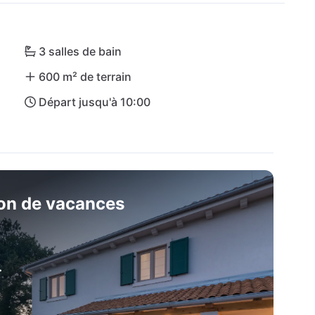
pas une journée de plage sur les magnifiques 
 de Pula (PUY) se trouve à 30 km.
3 salles de bain
600 m² de terrain
Départ jusqu'à 10:00
son de vacances
.