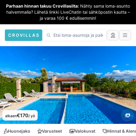
Parhaan hinnan takuu Crovillasilta:
Nähty sama loma-asunto
halvemmalla? Lähetä linkki LiveChatin tai sähköpostin kautta –
ja varaa 100 € edullisemmin!
CROVILLAS
€170
alkaen
/ yö
Huonejako
Varusteet
Valokuvat
Hinnat & Ale