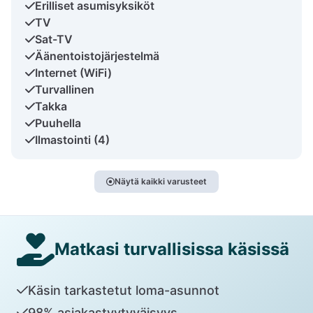
Erilliset asumisyksiköt
TV
Sat-TV
Äänentoistojärjestelmä
Internet (WiFi)
Turvallinen
Takka
Puuhella
Ilmastointi (4)
Näytä kaikki varusteet
Matkasi turvallisissa käsissä
Käsin tarkastetut loma-asunnot
98% asiakastyytyväisyys