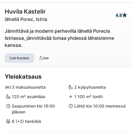
Huvila Kastelir
4.8
lähellä Porec, Istria
Jännittävä ja moderni perhevilla lähellä Porecia
Istriassa, jännittävää lomaa yhdessä läheistenne
kanssa.
Lue kuvaus
Jaa
Yleiskatsaus
3 makuuhuonetta
2 kylpyhuonetta
120 m² asuintilaa
1 100 m² tontti
Saapuminen klo 16:00
Lähtö klo 10:00 mennessä
jälkeen
6 (+2) henkilöä