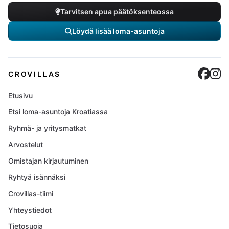
Tarvitsen apua päätöksenteossa
Löydä lisää loma-asuntoja
Cro
C
CROVILLAS
Etusivu
Etsi loma-asuntoja Kroatiassa
Ryhmä- ja yritysmatkat
Arvostelut
Omistajan kirjautuminen
Ryhtyä isännäksi
Crovillas-tiimi
Yhteystiedot
Tietosuoja