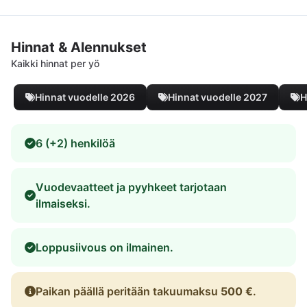
Hinnat & Alennukset
Kaikki hinnat per yö
Hinnat vuodelle 2026
Hinnat vuodelle 2027
H
6 (+2) henkilöä
Vuodevaatteet ja pyyhkeet tarjotaan
ilmaiseksi.
Loppusiivous on ilmainen.
Paikan päällä peritään takuumaksu
500 €
.