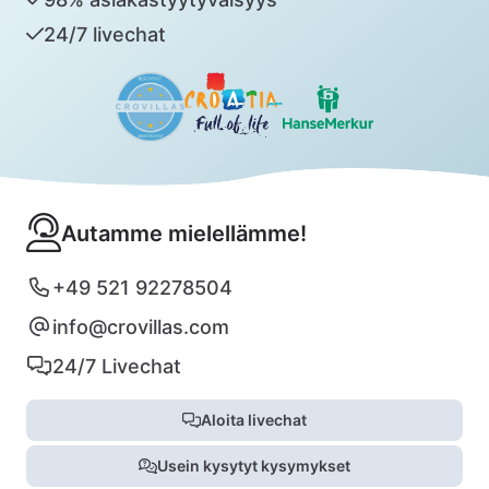
24/7 livechat
Autamme mielellämme!
+49 521 92278504
info@crovillas.com
24/7 Livechat
Aloita livechat
Usein kysytyt kysymykset