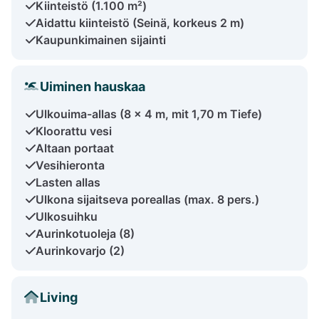
Kiinteistö (1.100 m²)
Aidattu kiinteistö (Seinä, korkeus 2 m)
Kaupunkimainen sijainti
Uiminen hauskaa
Ulkouima-allas (8 x 4 m, mit 1,70 m Tiefe)
Kloorattu vesi
Altaan portaat
Vesihieronta
Lasten allas
Ulkona sijaitseva poreallas (max. 8 pers.)
Ulkosuihku
Aurinkotuoleja (8)
Aurinkovarjo (2)
Living