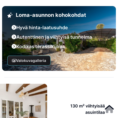
Loma-asunnon kohokohdat
Hyvä hinta-laatusuhde
Autenttinen ja viihtyisä tunnelma
Kodikas terassikulma
Valokuvagalleria
130 m² viihtyisää
asuintilaa