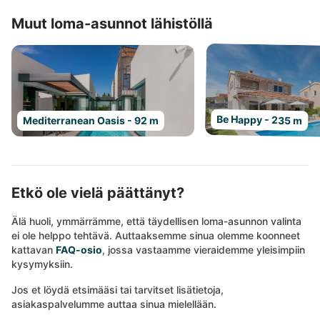
Muut loma-asunnot lähistöllä
Be Happy - 235 m
Mediterranean Oasis - 92 m
Etkö ole vielä päättänyt?
Älä huoli, ymmärrämme, että täydellisen loma-asunnon valinta
ei ole helppo tehtävä. Auttaaksemme sinua olemme koonneet
kattavan
FAQ-osio
, jossa vastaamme vieraidemme yleisimpiin
kysymyksiin.
Jos et löydä etsimääsi tai tarvitset lisätietoja,
asiakaspalvelumme auttaa sinua mielellään.