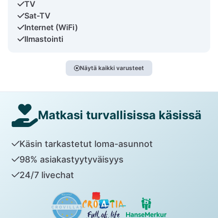
TV
Sat-TV
Internet (WiFi)
Ilmastointi
Näytä kaikki varusteet
Matkasi turvallisissa käsissä
Käsin tarkastetut loma-asunnot
98% asiakastyytyväisyys
24/7 livechat