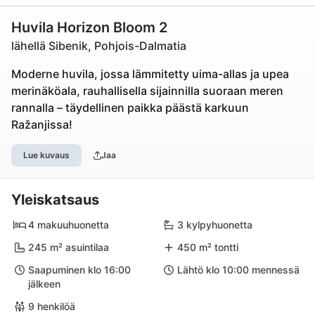
Huvila Horizon Bloom 2
lähellä Sibenik, Pohjois-Dalmatia
Moderne huvila, jossa lämmitetty uima-allas ja upea
merinäköala, rauhallisella sijainnilla suoraan meren
rannalla – täydellinen paikka päästä karkuun
Ražanjissa!
Lue kuvaus
Jaa
Yleiskatsaus
4 makuuhuonetta
3 kylpyhuonetta
245 m² asuintilaa
450 m² tontti
Saapuminen klo 16:00
Lähtö klo 10:00 mennessä
jälkeen
9 henkilöä