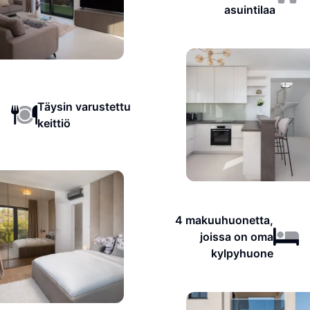
asuintilaa
Täysin varustettu
keittiö
4 makuuhuonetta,
joissa on oma
kylpyhuone