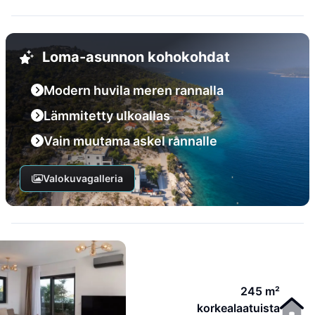
Loma-asunnon kohokohdat
Modern huvila meren rannalla
Lämmitetty ulkoallas
Vain muutama askel rannalle
Valokuvagalleria
245 m²
korkealaatuista