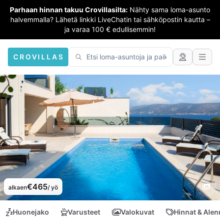
Parhaan hinnan takuu Crovillasilta:
Nähty sama loma-asunto
halvemmalla? Lähetä linkki LiveChatin tai sähköpostin kautta –
ja varaa 100 € edullisemmin!
CROVILLAS
€465
alkaen
/ yö
Huonejako
Varusteet
Valokuvat
Hinnat & Ale