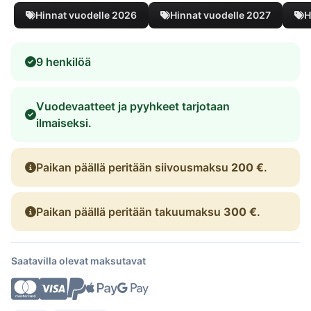
Hinnat vuodelle 2026
Hinnat vuodelle 2027
H
9 henkilöä
Vuodevaatteet ja pyyhkeet tarjotaan
ilmaiseksi.
Paikan päällä peritään siivousmaksu
200 €
.
Paikan päällä peritään takuumaksu
300 €
.
Saatavilla olevat maksutavat