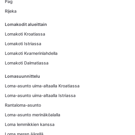
Pag
Rijeka
Lomakodit alueittain
Lomakoti Kroatiassa
Lomakoti Istriassa
Lomakoti Kvarnerinlahdella
Lomakoti Dalmatiassa
Lomasuunnittelu
Loma-asunto uima-altaalla Kroatiassa
Loma-asunto uima-altaalla Istriassa
Rantaloma-asunto
Loma-asunto merinäköalalla
Loma lemmikkien kanssa
Loma meren äärellä