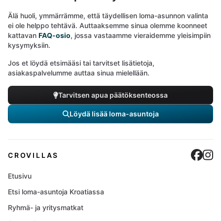
Älä huoli, ymmärrämme, että täydellisen loma-asunnon valinta
ei ole helppo tehtävä. Auttaaksemme sinua olemme koonneet
kattavan
FAQ-osio
, jossa vastaamme vieraidemme yleisimpiin
kysymyksiin.
Jos et löydä etsimääsi tai tarvitset lisätietoja,
asiakaspalvelumme auttaa sinua mielellään.
Tarvitsen apua päätöksenteossa
Löydä lisää loma-asuntoja
Cro
C
CROVILLAS
Etusivu
Etsi loma-asuntoja Kroatiassa
Ryhmä- ja yritysmatkat