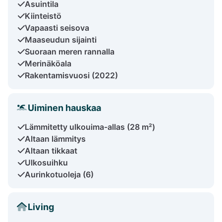
Asuintila
Kiinteistö
Vapaasti seisova
Maaseudun sijainti
Suoraan meren rannalla
Merinäköala
Rakentamisvuosi (2022)
Uiminen hauskaa
Lämmitetty ulkouima-allas (28 m²)
Altaan lämmitys
Altaan tikkaat
Ulkosuihku
Aurinkotuoleja (6)
Living