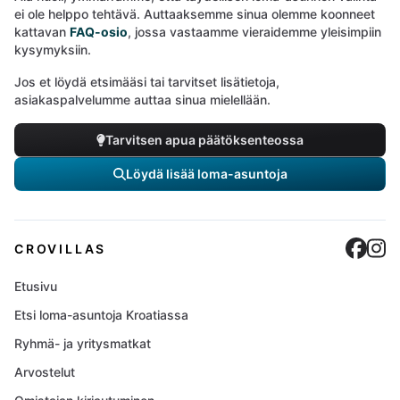
ei ole helppo tehtävä. Auttaaksemme sinua olemme koonneet
kattavan
FAQ-osio
, jossa vastaamme vieraidemme yleisimpiin
kysymyksiin.
Jos et löydä etsimääsi tai tarvitset lisätietoja,
asiakaspalvelumme auttaa sinua mielellään.
Tarvitsen apua päätöksenteossa
Löydä lisää loma-asuntoja
Cro
C
CROVILLAS
Etusivu
Etsi loma-asuntoja Kroatiassa
Ryhmä- ja yritysmatkat
Arvostelut