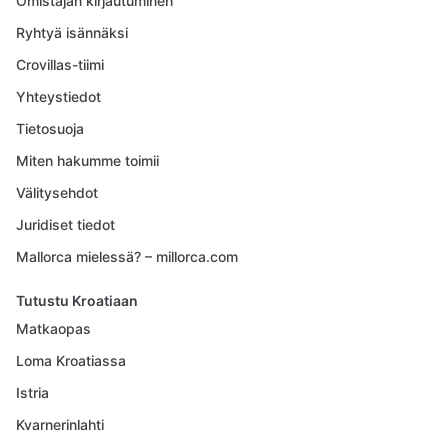
Omistajan kirjautuminen
Ryhtyä isännäksi
Crovillas-tiimi
Yhteystiedot
Tietosuoja
Miten hakumme toimii
Välitysehdot
Juridiset tiedot
Mallorca mielessä? – millorca.com
Tutustu Kroatiaan
Matkaopas
Loma Kroatiassa
Istria
Kvarnerinlahti