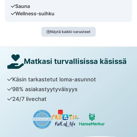
Sauna
Wellness-suihku
Näytä kaikki varusteet
Matkasi turvallisissa käsissä
Käsin tarkastetut loma-asunnot
98% asiakastyytyväisyys
24/7 livechat