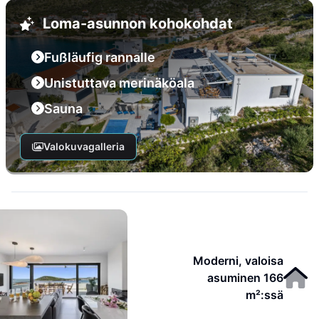
Loma-asunnon kohokohdat
Fußläufig rannalle
Unistuttava merinäköala
Sauna
Valokuvagalleria
Moderni, valoisa
asuminen 166
m²:ssä