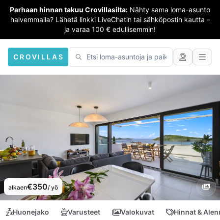
Parhaan hinnan takuu Crovillasilta:
Nähty sama loma-asunto
halvemmalla? Lähetä linkki LiveChatin tai sähköpostin kautta –
ja varaa 100 € edullisemmin!
CROVILLAS
€350
alkaen
/ yö
Huonejako
Varusteet
Valokuvat
Hinnat & Ale