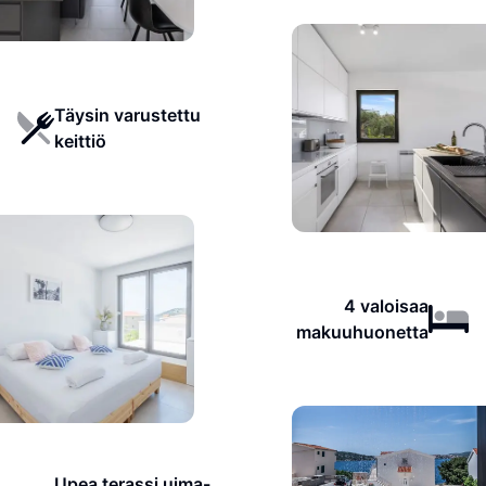
Täysin varustettu
keittiö
4 valoisaa
makuuhuonetta
Upea terassi uima-