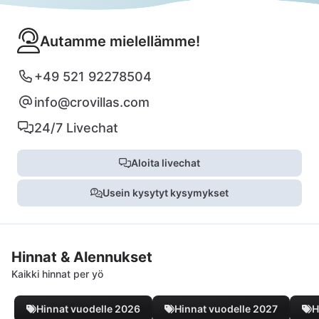
Autamme mielellämme!
+49 521 92278504
info@crovillas.com
24/7 Livechat
Aloita livechat
Usein kysytyt kysymykset
Hinnat & Alennukset
Kaikki hinnat per yö
Hinnat vuodelle 2026
Hinnat vuodelle 2027
H