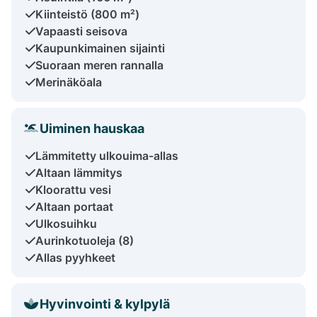
Kiinteistö (800 m²)
Vapaasti seisova
Kaupunkimainen sijainti
Suoraan meren rannalla
Merinäköala
Uiminen hauskaa
Lämmitetty ulkouima-allas
Altaan lämmitys
Kloorattu vesi
Altaan portaat
Ulkosuihku
Aurinkotuoleja (8)
Allas pyyhkeet
Hyvinvointi & kylpylä