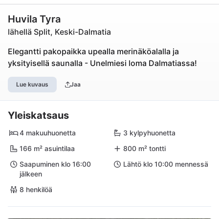
Huvila Tyra
lähellä Split, Keski-Dalmatia
Elegantti pakopaikka upealla merinäköalalla ja
yksityisellä saunalla - Unelmiesi loma Dalmatiassa!
Lue kuvaus
Jaa
Yleiskatsaus
4 makuuhuonetta
3 kylpyhuonetta
166 m² asuintilaa
800 m² tontti
Saapuminen klo 16:00
Lähtö klo 10:00 mennessä
jälkeen
8 henkilöä