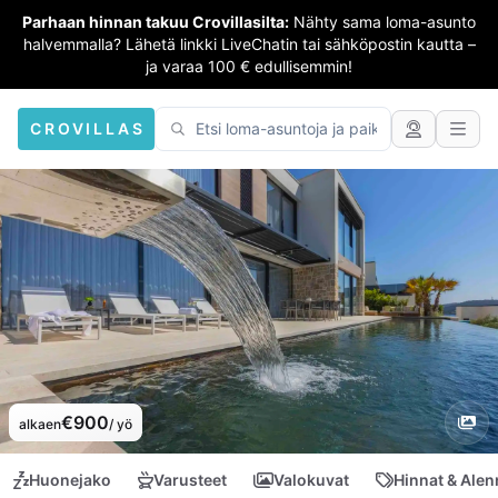
Parhaan hinnan takuu Crovillasilta:
Nähty sama loma-asunto
halvemmalla? Lähetä linkki LiveChatin tai sähköpostin kautta –
ja varaa 100 € edullisemmin!
CROVILLAS
€900
alkaen
/ yö
Huonejako
Varusteet
Valokuvat
Hinnat & Ale