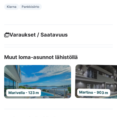
Klarna
Pankkisiirto
Varaukset / Saatavuus
Muut loma-asunnot lähistöllä
Martino - 903 m
Marivella - 123 m