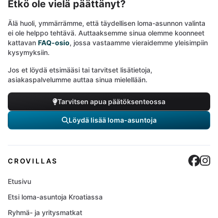
Etkö ole vielä päättänyt?
Älä huoli, ymmärrämme, että täydellisen loma-asunnon valinta
ei ole helppo tehtävä. Auttaaksemme sinua olemme koonneet
kattavan
FAQ-osio
, jossa vastaamme vieraidemme yleisimpiin
kysymyksiin.
Jos et löydä etsimääsi tai tarvitset lisätietoja,
asiakaspalvelumme auttaa sinua mielellään.
Tarvitsen apua päätöksenteossa
Löydä lisää loma-asuntoja
Cro
C
CROVILLAS
Etusivu
Etsi loma-asuntoja Kroatiassa
Ryhmä- ja yritysmatkat