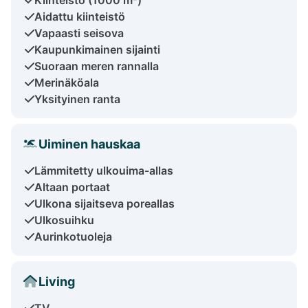
Aidattu kiinteistö
Vapaasti seisova
Kaupunkimainen sijainti
Suoraan meren rannalla
Merinäköala
Yksityinen ranta
Uiminen hauskaa
Lämmitetty ulkouima-allas
Altaan portaat
Ulkona sijaitseva poreallas
Ulkosuihku
Aurinkotuoleja
Living
TV