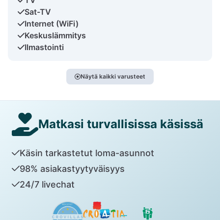
Sat-TV
Internet (WiFi)
Keskuslämmitys
Ilmastointi
Näytä kaikki varusteet
Matkasi turvallisissa käsissä
Käsin tarkastetut loma-asunnot
98% asiakastyytyväisyys
24/7 livechat