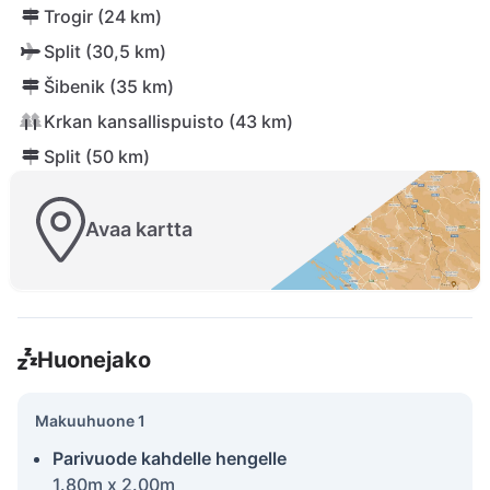
Trogir (24 km)
Split (30,5 km)
Šibenik (35 km)
Krkan kansallispuisto (43 km)
Split (50 km)
Avaa kartta
Huonejako
Makuuhuone 1
Parivuode kahdelle hengelle
1.80m x 2.00m