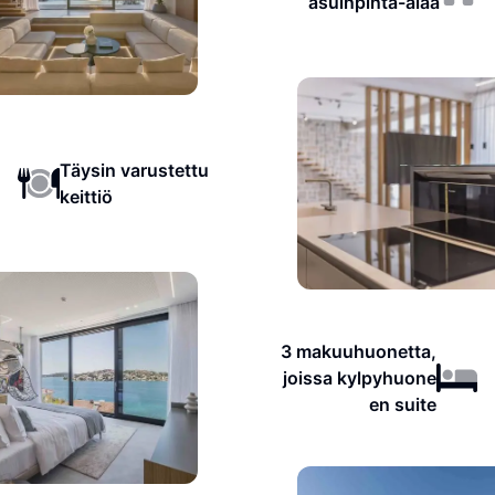
asuinpinta-alaa
Täysin varustettu
keittiö
3 makuuhuonetta,
joissa kylpyhuone
en suite