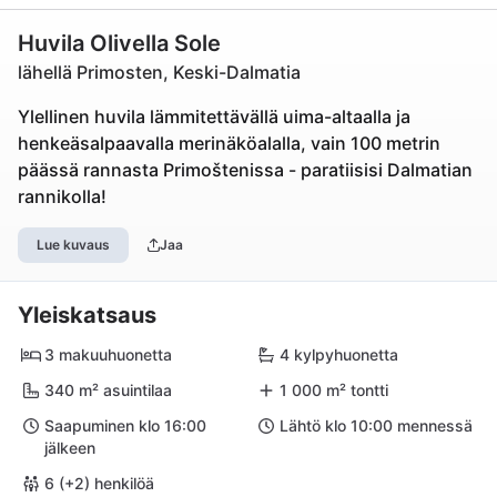
Huvila Olivella Sole
lähellä Primosten, Keski-Dalmatia
Ylellinen huvila lämmitettävällä uima-altaalla ja
henkeäsalpaavalla merinäköalalla, vain 100 metrin
päässä rannasta Primoštenissa - paratiisisi Dalmatian
rannikolla!
Lue kuvaus
Jaa
Yleiskatsaus
3 makuuhuonetta
4 kylpyhuonetta
340 m² asuintilaa
1 000 m² tontti
Saapuminen klo 16:00
Lähtö klo 10:00 mennessä
jälkeen
6 (+2) henkilöä