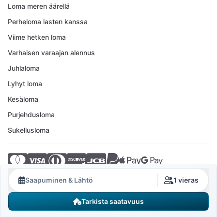
Loma meren äärellä
Perheloma lasten kanssa
Viime hetken loma
Varhaisen varaajan alennus
Juhlaloma
Lyhyt loma
Kesäloma
Purjehdusloma
Sukellusloma
© 2026 Crovillas GmbH
Saapuminen & Lähtö
1 vieras
Tarkista saatavuus