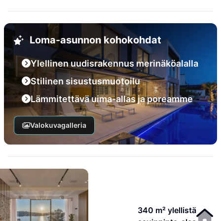
Loma-asunnon kohokohdat
Ylellinen uudisrakennus merinäköalalla
Stilinen sisustusmuotoilu
Lämmitettävä uima-allas ja poreamme
Valokuvagalleria
340 m² ylellistä