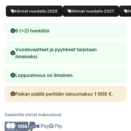
Hinnat vuodelle 2026
Hinnat vuodelle 2027
H
6 (+2) henkilöä
Vuodevaatteet ja pyyhkeet tarjotaan
ilmaiseksi.
Loppusiivous on ilmainen.
Paikan päällä peritään takuumaksu
1 000 €
.
Saatavilla olevat maksutavat