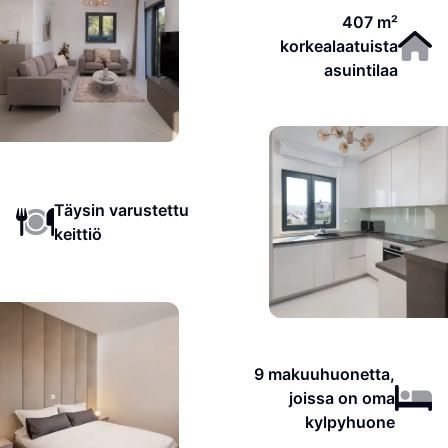
407 m²
korkealaatuista
asuintilaa
Täysin varustettu
keittiö
9 makuuhuonetta,
joissa on oma
kylpyhuone