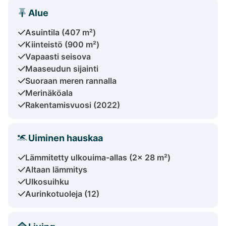
Alue
Asuintila (407 m²)
Kiinteistö (900 m²)
Vapaasti seisova
Maaseudun sijainti
Suoraan meren rannalla
Merinäköala
Rakentamisvuosi (2022)
Uiminen hauskaa
Lämmitetty ulkouima-allas (2x 28 m²)
Altaan lämmitys
Ulkosuihku
Aurinkotuoleja (12)