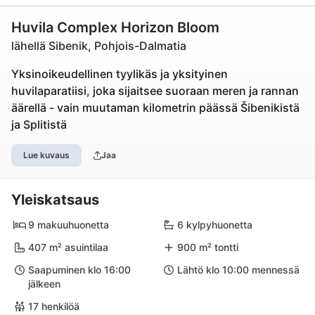
Huvila Complex Horizon Bloom
lähellä Sibenik, Pohjois-Dalmatia
Yksinoikeudellinen tyylikäs ja yksityinen
huvilaparatiisi, joka sijaitsee suoraan meren ja rannan
äärellä - vain muutaman kilometrin päässä Šibenikistä
ja Splitistä
Lue kuvaus
Jaa
Yleiskatsaus
9 makuuhuonetta
6 kylpyhuonetta
407 m² asuintilaa
900 m² tontti
Saapuminen klo 16:00
Lähtö klo 10:00 mennessä
jälkeen
17 henkilöä