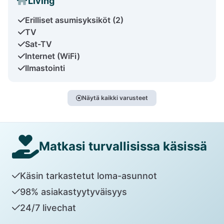
Living
Erilliset asumisyksiköt (2)
TV
Sat-TV
Internet (WiFi)
Ilmastointi
Näytä kaikki varusteet
Matkasi turvallisissa käsissä
Käsin tarkastetut loma-asunnot
98% asiakastyytyväisyys
24/7 livechat