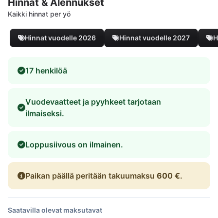
Hinnat & Alennukset
Kaikki hinnat per yö
Hinnat vuodelle 2026
Hinnat vuodelle 2027
H
17 henkilöä
Vuodevaatteet ja pyyhkeet tarjotaan
ilmaiseksi.
Loppusiivous on ilmainen.
Paikan päällä peritään takuumaksu
600 €
.
Saatavilla olevat maksutavat