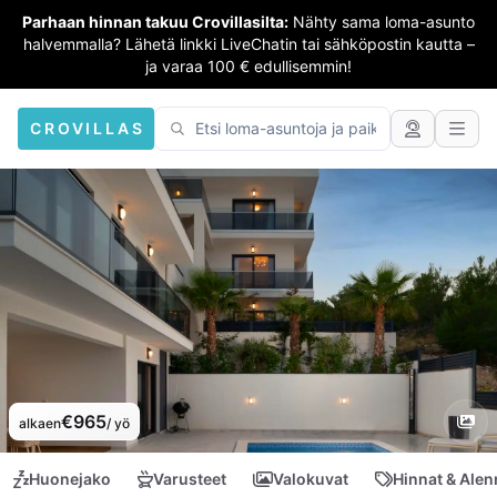
Parhaan hinnan takuu Crovillasilta:
Nähty sama loma-asunto
halvemmalla? Lähetä linkki LiveChatin tai sähköpostin kautta –
ja varaa 100 € edullisemmin!
CROVILLAS
€965
alkaen
/ yö
Huonejako
Varusteet
Valokuvat
Hinnat & Ale