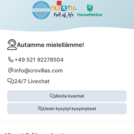
Autamme mielellämme!
+49 521 92278504
info@crovillas.com
24/7 Livechat
Aloita livechat
Usein kysytyt kysymykset