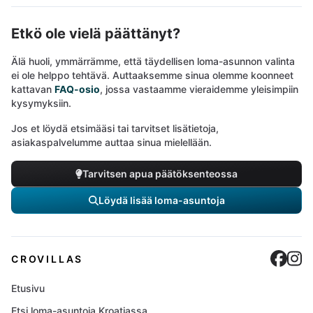
Etkö ole vielä päättänyt?
Älä huoli, ymmärrämme, että täydellisen loma-asunnon valinta
ei ole helppo tehtävä. Auttaaksemme sinua olemme koonneet
kattavan
FAQ-osio
, jossa vastaamme vieraidemme yleisimpiin
kysymyksiin.
Jos et löydä etsimääsi tai tarvitset lisätietoja,
asiakaspalvelumme auttaa sinua mielellään.
Tarvitsen apua päätöksenteossa
Löydä lisää loma-asuntoja
Cro
C
CROVILLAS
Etusivu
Etsi loma-asuntoja Kroatiassa