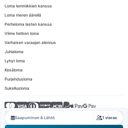
Loma lemmikkien kanssa
Loma meren äärellä
Perheloma lasten kanssa
Viime hetken loma
Varhaisen varaajan alennus
Juhlaloma
Lyhyt loma
Kesäloma
Purjehdusloma
Sukellusloma
© 2026 Crovillas GmbH
Saapuminen & Lähtö
1 vieras