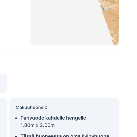
Makuuhuone 2
Parivuode kahdelle hengelle
1.80m x 2.00m
Tässä huoneessa on oma kylpyhuone