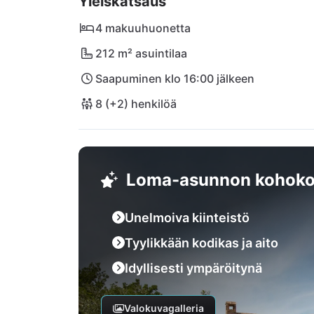
Yleiskatsaus
onnistuvat vaivattomasti – täydellinen pako
4 makuuhuonetta
212 m² asuintilaa
Saapuminen klo 16:00 jälkeen
8 (+2) henkilöä
Loma-asunnon kohoko
Unelmoiva kiinteistö
Tyylikkään kodikas ja aito
Idyllisesti ympäröitynä
Valokuvagalleria