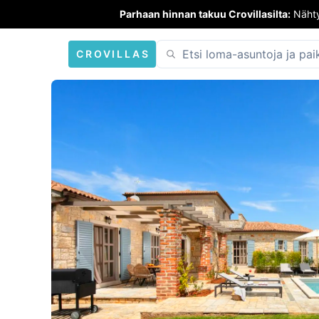
Parhaan hinnan takuu Crovillasilta:
Nähty
CROVILLAS