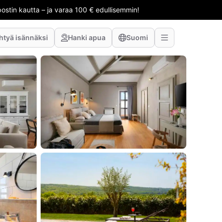
stin kautta – ja varaa 100 € edullisemmin!
htyä isännäksi
Hanki apua
Suomi