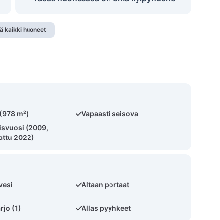
ä kaikki huoneet
 (978 m²)
Vapaasti seisova
svuosi (2009,
attu 2022)
vesi
Altaan portaat
rjo (1)
Allas pyyhkeet