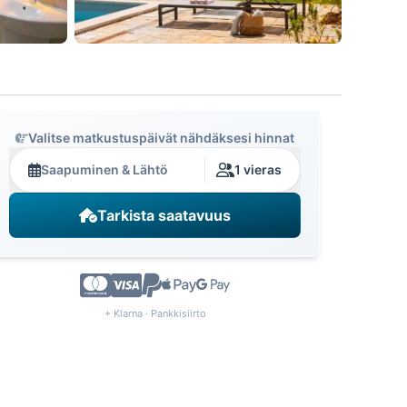
Valitse matkustuspäivät nähdäksesi hinnat
Saapuminen & Lähtö
1 vieras
Tarkista saatavuus
+ Klarna · Pankkisiirto