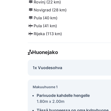
Rovinj (22 km)
Novigrad (28 km)
Pula (40 km)
Pula (41 km)
Rijeka (113 km)
Huonejako
1x Vuodesohva
Makuuhuone 1
Parivuode kahdelle hengelle
1.80m x 2.00m
Tässä huoneessa on oma kylpyhuone