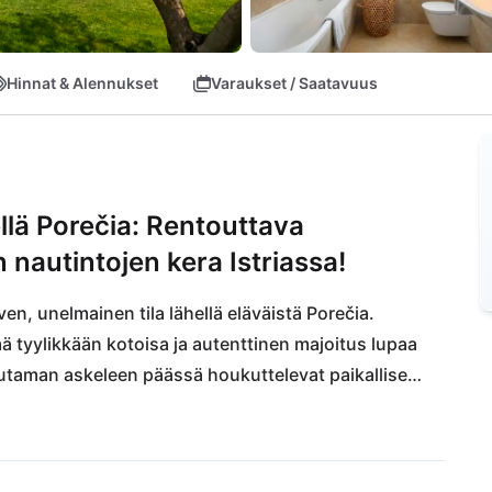
Hinnat & Alennukset
Varaukset / Saatavuus
ellä Porečia: Rentouttava
 nautintojen kera Istriassa!
, unelmainen tila lähellä eläväistä Porečia. 
 tyylikkään kotoisa ja autenttinen majoitus lupaa 
utaman askeleen päässä houkuttelevat paikalliset 
kutsuu nautinnolliseen oleskeluun. Tutki 
issa ja Rovinjin sinisiin aaltoihin. Nopean 
igradiin tai antiikkiseen Pulan amfiteatteriin 