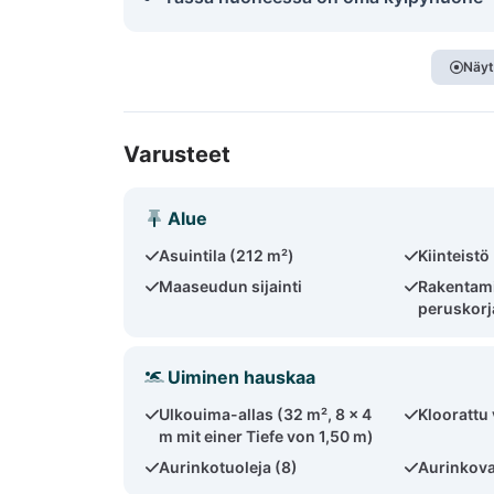
Näyt
Varusteet
Alue
Asuintila (212 m²)
Kiinteistö
Maaseudun sijainti
Rakentami
peruskorj
Uiminen hauskaa
Ulkouima-allas (32 m², 8 x 4
Kloorattu 
m mit einer Tiefe von 1,50 m)
Aurinkotuoleja (8)
Aurinkova