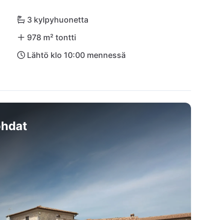
paikkasi Istrian sydämessä odottaa sinua!
3 kylpyhuonetta
978 m² tontti
Lähtö klo 10:00 mennessä
hdat