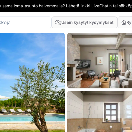
 sama loma-asunto halvemmalla? Lähetä linkki LiveChatin tai sähköpo
Usein kysytyt kysymykset
Ry