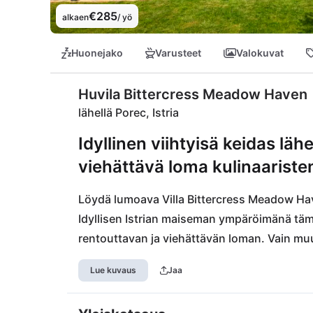
€285
alkaen
/ yö
Huonejako
Varusteet
Valokuvat
Huvila Bittercress Meadow Haven
lähellä Porec, Istria
Idyllinen viihtyisä keidas läh
viehättävä loma kulinaaristen
Löydä lumoava Villa Bittercress Meadow Haven
Idyllisen Istrian maiseman ympäröimänä tämä
rentouttavan ja viehättävän loman. Vain mu
herkut lähiseudun ravintoloissa ja pizzeria 
Lue kuvaus
Jaa
historiallisen Sveti Lovrečin tai sukella Vrsar
moottoritieyhteyden ansiosta myös retket Nov