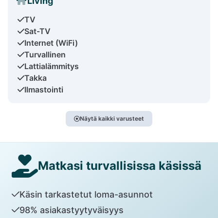
Living
TV
Sat-TV
Internet (WiFi)
Turvallinen
Lattialämmitys
Takka
Ilmastointi
Näytä kaikki varusteet
Matkasi turvallisissa käsissä
Käsin tarkastetut loma-asunnot
98% asiakastyytyväisyys