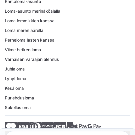
Rantaloma-asunto
Loma-asunto merinäköalalla
Loma lemmikkien kanssa
Loma meren äärellä
Perheloma lasten kanssa
Viime hetken loma
Varhaisen varaajan alennus
Juhlaloma
Lyhyt loma
Kesäloma
Purjehdusloma
Sukellusloma