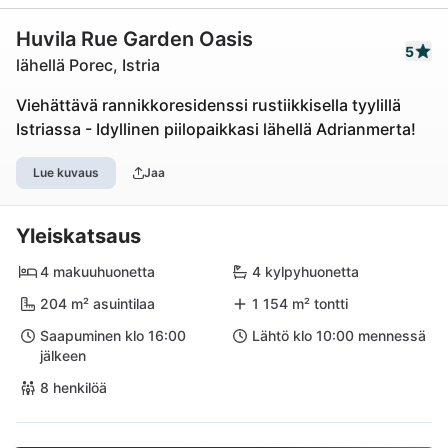
Huvila Rue Garden Oasis
5
lähellä Porec, Istria
Viehättävä rannikkoresidenssi rustiikkisella tyylillä
Istriassa - Idyllinen piilopaikkasi lähellä Adrianmerta!
Lue kuvaus
Jaa
Yleiskatsaus
4 makuuhuonetta
4 kylpyhuonetta
204 m² asuintilaa
1 154 m² tontti
Saapuminen klo 16:00
Lähtö klo 10:00 mennessä
jälkeen
8 henkilöä