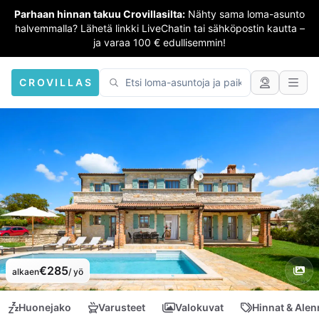
Parhaan hinnan takuu Crovillasilta:
Nähty sama loma-asunto
halvemmalla? Lähetä linkki LiveChatin tai sähköpostin kautta –
ja varaa 100 € edullisemmin!
CROVILLAS
€285
alkaen
/ yö
Huonejako
Varusteet
Valokuvat
Hinnat & Ale