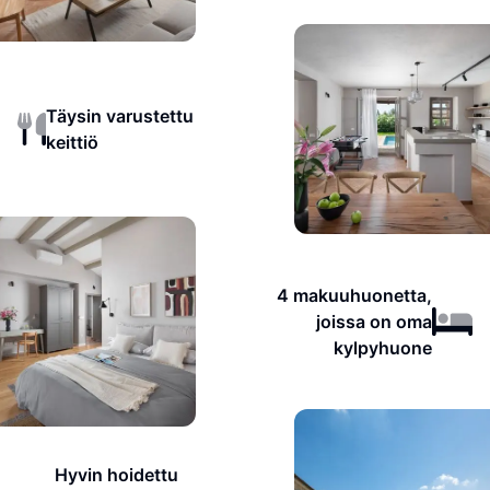
Täysin varustettu
keittiö
4 makuuhuonetta,
joissa on oma
kylpyhuone
Hyvin hoidettu