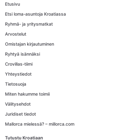
Etusivu
Etsi loma-asuntoja Kroatiassa
Ryhmä- ja yritysmatkat
Arvostelut
Omistajan kirjautuminen
Ryhtyä isännäksi
Crovillas-tiimi
Yhteystiedot
Tietosuoja
Miten hakumme toimii
Välitysehdot
Juridiset tiedot
Mallorca mielessä? – millorca.com
Tutustu Kroatiaan