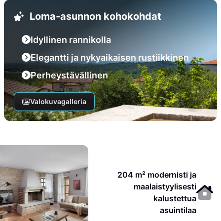
Loma-asunnon kohokohdat
Idyllinen rannikolla
Elegantti ja nykyaikaisen rustiikkinen
Perheystävällinen
Valokuvagalleria
204 m² modernisti ja
maalaistyylisesti
kalustettua
asuintilaa