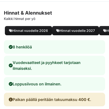
Hinnat & Alennukset
Kaikki hinnat per yö
Hinnat vuodelle 2026
Hinnat vuodelle 2027
H
8 henkilöä
Vuodevaatteet ja pyyhkeet tarjotaan
ilmaiseksi.
Loppusiivous on ilmainen.
Paikan päällä peritään takuumaksu
400 €
.