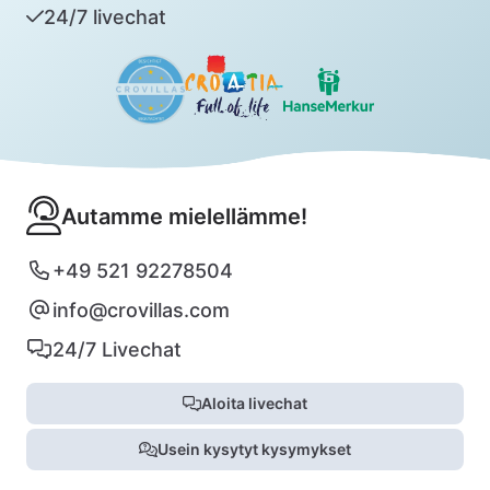
24/7 livechat
Autamme mielellämme!
+49 521 92278504
info@crovillas.com
24/7 Livechat
Aloita livechat
Usein kysytyt kysymykset