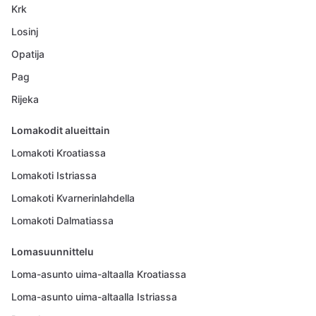
Krk
Losinj
Opatija
Pag
Rijeka
Lomakodit alueittain
Lomakoti Kroatiassa
Lomakoti Istriassa
Lomakoti Kvarnerinlahdella
Lomakoti Dalmatiassa
Lomasuunnittelu
Loma-asunto uima-altaalla Kroatiassa
Loma-asunto uima-altaalla Istriassa