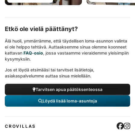
Etkö ole vielä päättänyt?
Älä huoli, ymmärrämme, että täydellisen loma-asunnon valinta
ei ole helppo tehtävä. Auttaaksemme sinua olemme koonneet
kattavan
FAQ-osio
, jossa vastaamme vieraidemme yleisimpiin
kysymyksiin.
Jos et löydä etsimääsi tai tarvitset lisätietoja,
asiakaspalvelumme auttaa sinua mielellään.
Tarvitsen apua päätöksenteossa
Löydä lisää loma-asuntoja
Cro
C
CROVILLAS