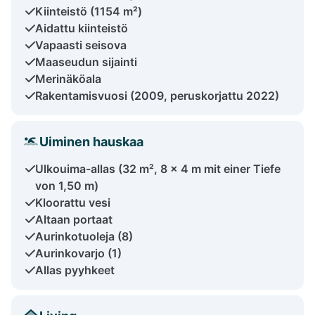
Kiinteistö (1154 m²)
Aidattu kiinteistö
Vapaasti seisova
Maaseudun sijainti
Merinäköala
Rakentamisvuosi (2009, peruskorjattu 2022)
Uiminen hauskaa
Ulkouima-allas (32 m², 8 x 4 m mit einer Tiefe
von 1,50 m)
Kloorattu vesi
Altaan portaat
Aurinkotuoleja (8)
Aurinkovarjo (1)
Allas pyyhkeet