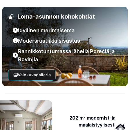
Loma-asunnon kohokohdat
Idyllinen merimaisema
Modersrustiikki sisustus
Rannikkotuntumassa lähellä Porečiä ja
Rovinjia
Valokuvagalleria
202 m² modernisti ja
maalaistyylisesti