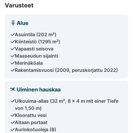
Varusteet
Alue
Asuintila (202 m²)
Kiinteistö (1295 m²)
Vapaasti seisova
Maaseudun sijainti
Merinäköala
Rakentamisvuosi (2009, peruskorjattu 2022)
Uiminen hauskaa
Ulkouima-allas (32 m², 8 x 4 m mit einer Tiefe
von 1,50 m)
Kloorattu vesi
Altaan portaat
Aurinkotuoleja (8)