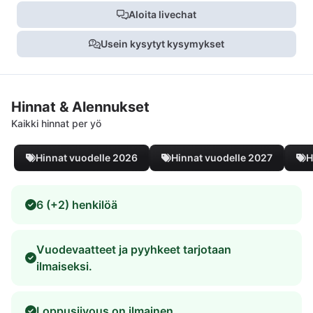
Aloita livechat
Usein kysytyt kysymykset
Hinnat & Alennukset
Kaikki hinnat per yö
Hinnat vuodelle 2026
Hinnat vuodelle 2027
H
6 (+2) henkilöä
Vuodevaatteet ja pyyhkeet tarjotaan
ilmaiseksi.
Loppusiivous on ilmainen.