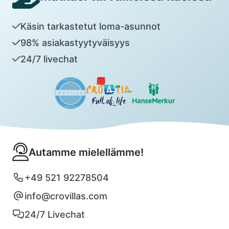
Käsin tarkastetut loma-asunnot
98% asiakastyytyväisyys
24/7 livechat
Autamme mielellämme!
+49 521 92278504
info@crovillas.com
24/7 Livechat