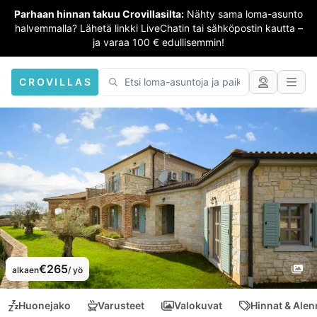
Parhaan hinnan takuu Crovillasilta:
Nähty sama loma-asunto
halvemmalla? Lähetä linkki LiveChatin tai sähköpostin kautta –
ja varaa 100 € edullisemmin!
CROVILLAS
€265
alkaen
/ yö
Huonejako
Varusteet
Valokuvat
Hinnat & Ale