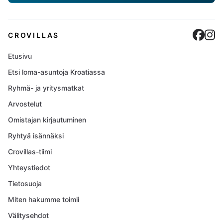
Cro
C
CROVILLAS
Etusivu
Etsi loma-asuntoja Kroatiassa
Ryhmä- ja yritysmatkat
Arvostelut
Omistajan kirjautuminen
Ryhtyä isännäksi
Crovillas-tiimi
Yhteystiedot
Tietosuoja
Miten hakumme toimii
Välitysehdot