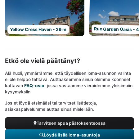
Rue Garden Oasis - 
Yellow Cress Haven - 29 m
Etkö ole vielä päättänyt?
Älä huoli, ymmärrämme, että täydellisen loma-asunnon valinta
ei ole helppo tehtävä. Auttaaksemme sinua olemme koonneet
kattavan
FAQ-osio
, jossa vastaamme vieraidemme yleisimpiin
kysymyksiin.
Jos et löydä etsimääsi tai tarvitset lisätietoja,
asiakaspalvelumme auttaa sinua mielellään.
Tarvitsen apua päätöksenteossa
Löydä lisää loma-asuntoja