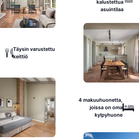
kalustettua
asuintilaa
Täysin varustettu
keittiö
4 makuuhuonetta,
joissa on oma
kylpyhuone