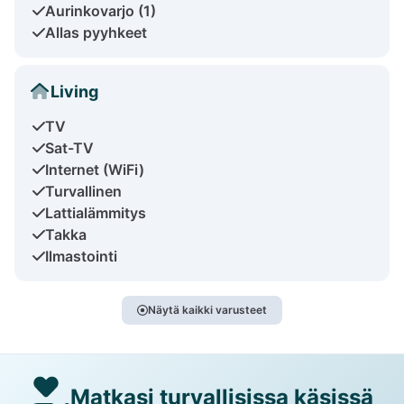
Aurinkovarjo (1)
Allas pyyhkeet
Living
TV
Sat-TV
Internet (WiFi)
Turvallinen
Lattialämmitys
Takka
Ilmastointi
Näytä kaikki varusteet
Matkasi turvallisissa käsissä