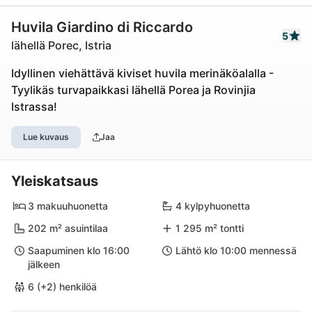
Huvila Giardino di Riccardo
5
lähellä Porec, Istria
Idyllinen viehättävä kiviset huvila merinäköalalla -
Tyylikäs turvapaikkasi lähellä Porea ja Rovinjia
Istrassa!
Lue kuvaus
Jaa
Yleiskatsaus
3 makuuhuonetta
4 kylpyhuonetta
202 m² asuintilaa
1 295 m² tontti
Saapuminen klo 16:00
Lähtö klo 10:00 mennessä
jälkeen
6 (+2) henkilöä