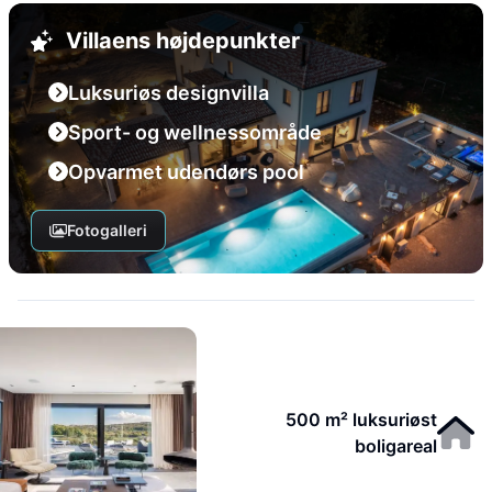
Villaens højdepunkter
Luksuriøs designvilla
Sport- og wellnessområde
Opvarmet udendørs pool
Fotogalleri
500 m² luksuriøst
boligareal