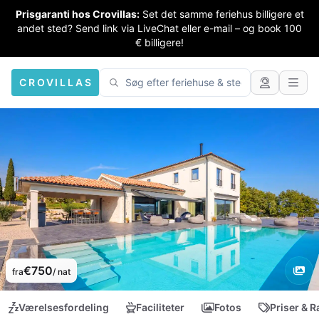
Prisgaranti hos Crovillas:
Set det samme feriehus billigere et
andet sted? Send link via LiveChat eller e-mail – og book 100
€ billigere!
CROVILLAS
€750
fra
/ nat
Værelsesfordeling
Faciliteter
Fotos
Priser & R