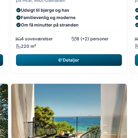
på Hvar, Midt-Dalmatien
p
Udsigt til bjerge og hav
Familievenlig og moderne
Om få minutter på stranden
4 soveværelser
8 (+2) personer
220 m²
Detaljer