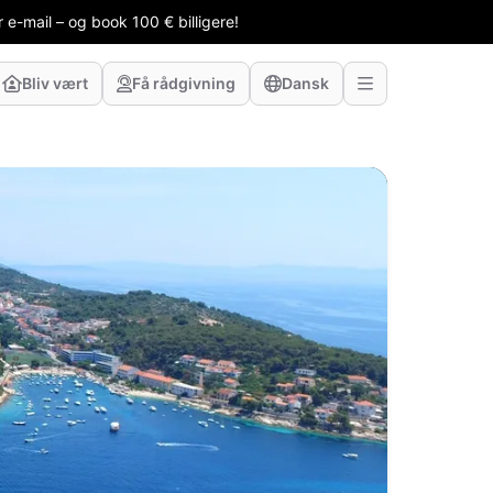
 e-mail – og book 100 € billigere!
Bliv vært
Få rådgivning
Dansk