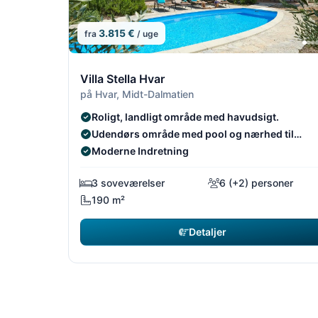
3.815 €
fra
/ uge
13/14
Villa Stella Hvar
på Hvar, Midt-Dalmatien
Roligt, landligt område med havudsigt.
Udendørs område med pool og nærhed til
stranden.
Moderne Indretning
3 soveværelser
6 (+2) personer
190 m²
Detaljer