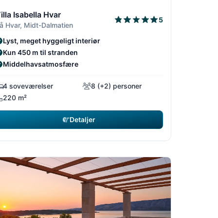
4
/14
1/14
2/14
3/14
illa Isabella Hvar
5
å Hvar, Midt-Dalmatien
Lyst, meget hyggeligt interiør
Kun 450 m til stranden
Middelhavsatmosfære
4 soveværelser
8 (+2) personer
220 m²
Detaljer