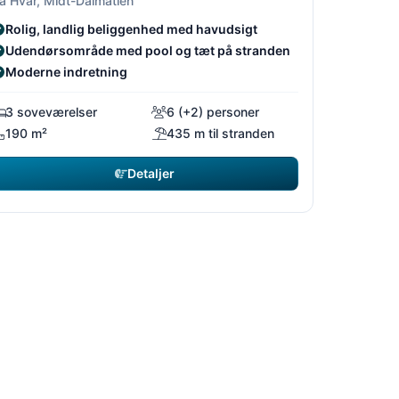
å Hvar, Midt-Dalmatien
Rolig, landlig beliggenhed med havudsigt
Udendørsområde med pool og tæt på stranden
Moderne indretning
3 soveværelser
6 (+2) personer
190 m²
435 m til stranden
Detaljer