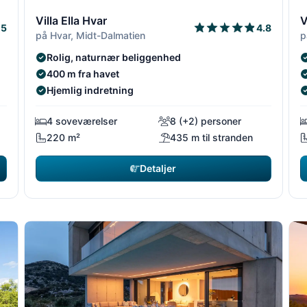
1/14
2/14
1/14
2/1
3
Villa Ella Hvar
V
5
4.8
på Hvar, Midt-Dalmatien
p
Rolig, naturnær beliggenhed
400 m fra havet
Hjemlig indretning
4 soveværelser
8 (+2) personer
220 m²
435 m til stranden
Detaljer