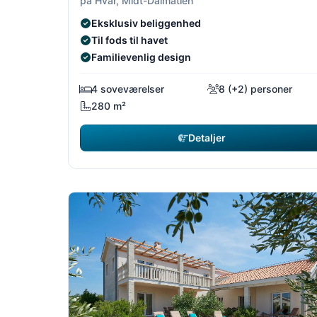
på Hvar, Midt-Dalmatien
Eksklusiv beliggenhed
Til fods til havet
Familievenlig design
4 soveværelser
8 (+2) personer
280 m²
Detaljer