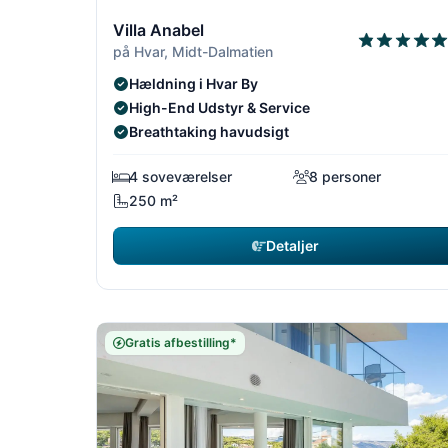
1/14
Villa Anabel
på Hvar, Midt-Dalmatien
Hældning i Hvar By
High-End Udstyr & Service
Breathtaking havudsigt
4 soveværelser
8 personer
250 m²
Detaljer
Gratis afbestilling*