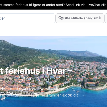
t samme feriehus billigere et andet sted? Send link via LiveChat eller
Ofte stillede spørgsmål
 feriehus i Hvar –
i Hvar med egen pool og betagende
r til uforglemmelige ferieminder. Book dit