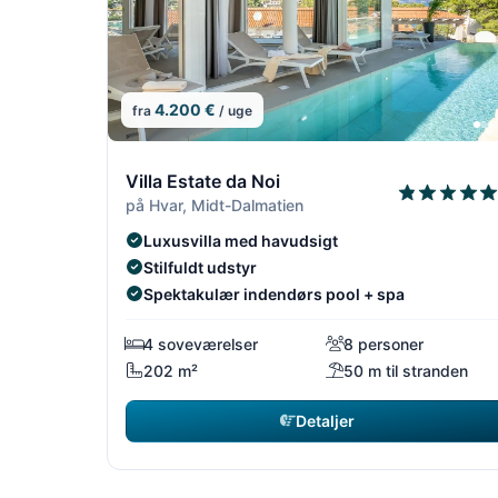
4.200 €
fra
/ uge
4/14
Villa Estate da Noi
på Hvar, Midt-Dalmatien
Luxusvilla med havudsigt
Stilfuldt udstyr
Spektakulær indendørs pool + spa
4 soveværelser
8 personer
202 m²
50 m til stranden
Detaljer