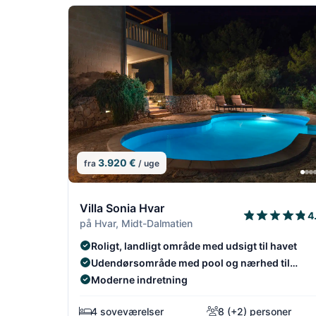
3.920 €
fra
/ uge
7/14
Villa Sonia Hvar
4
på Hvar, Midt-Dalmatien
Roligt, landligt område med udsigt til havet
Udendørsområde med pool og nærhed til
stranden.
Moderne indretning
4 soveværelser
8 (+2) personer