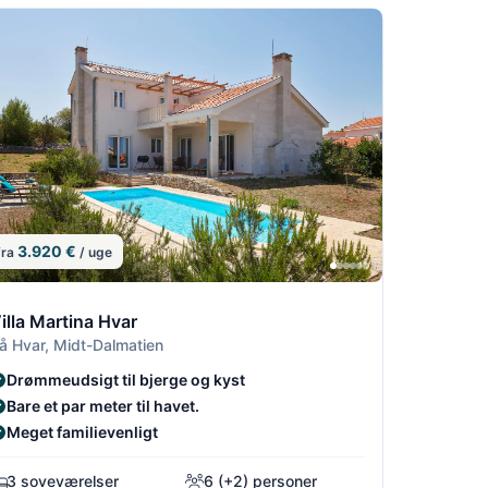
3.920 €
fra
/ uge
7/14
4
/14
8/14
9/14
illa Martina Hvar
å Hvar, Midt-Dalmatien
Drømmeudsigt til bjerge og kyst
Bare et par meter til havet.
Meget familievenligt
3 soveværelser
6 (+2) personer