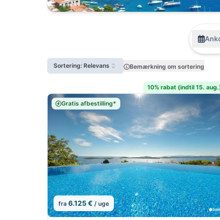
Anko
Sortering: Relevans
Bemærkning om sortering
10% rabat (indtil 15. aug.
Gratis afbestilling*
6.125 €
fra
/ uge