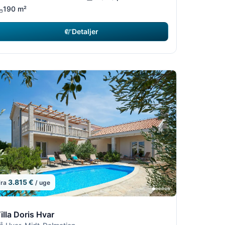
190 m²
Detaljer
3.815 €
fra
/ uge
4
14
2/14
10/14
11/14
12/14
illa Doris Hvar