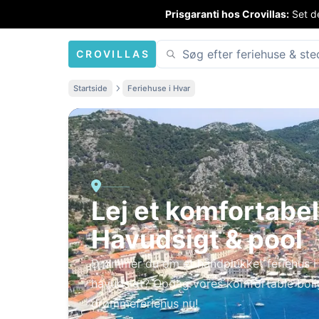
Prisgaranti hos Crovillas:
Set de
CROVILLAS
Startside
Feriehuse i Hvar
Lej et komfortabelt
Havudsigt & pool
Drømmer du om et håndplukket feriehus 
havudsigt? Opdag vores komfortable bolige
drømmeferiehus nu!