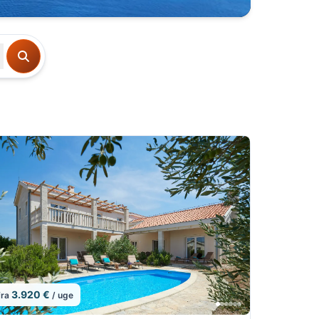
3.920 €
fra
/ uge