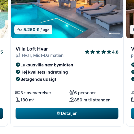
5.250 €
fra
/ uge
4/14
5/14
4/14
5/1
6
Villa Loft Hvar
V
5
4.8
på Hvar, Midt-Dalmatien
p
Luksusvilla nær bymidten
Høj kvalitets indretning
Betagende udsigt
3 soveværelser
6 personer
180 m²
850 m til stranden
Detaljer