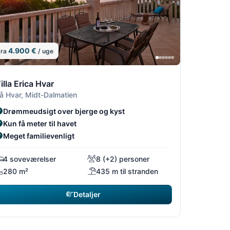
4.900 €
fra
/ uge
4
/14
4/14
5/14
6/14
illa Erica Hvar
å Hvar, Midt-Dalmatien
Drømmeudsigt over bjerge og kyst
Kun få meter til havet
Meget familievenligt
4 soveværelser
8 (+2) personer
280 m²
435 m til stranden
Detaljer