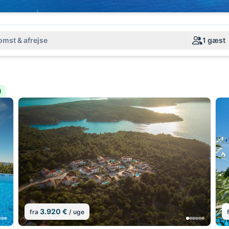
mst & afrejse
1 gæst
)
3.920 €
fra
/ uge