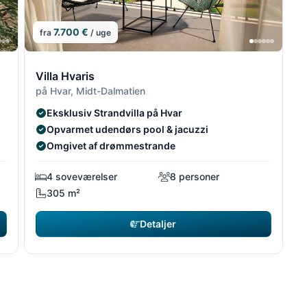
7.700 €
fra
/ uge
14/14
14/
13/14
13/1
Villa Hvaris
på Hvar, Midt-Dalmatien
Eksklusiv Strandvilla på Hvar
Opvarmet udendørs pool & jacuzzi
Omgivet af drømmestrande
4 soveværelser
8 personer
305 m²
Detaljer