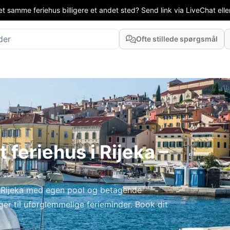
t samme feriehus billigere et andet sted? Send link via LiveChat eller
Ofte stillede spørgsmål
 feriehus i Rijeka –
 Rijeka med egen pool og betagende
r til uforglemmelige ferieminder. Book dit