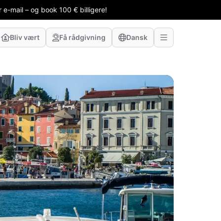
 e-mail – og book 100 € billigere!
Bliv vært
Få rådgivning
Dansk