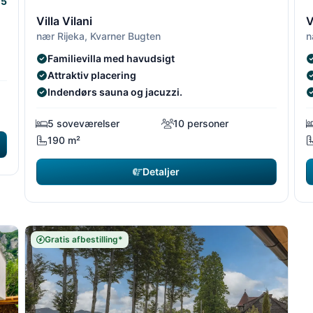
5
2/5
2/5
3
Villa Vilani
V
nær Rijeka, Kvarner Bugten
n
Familievilla med havudsigt
Attraktiv placering
Indendørs sauna og jacuzzi.
5 soveværelser
10 personer
190 m²
Detaljer
Gratis afbestilling*