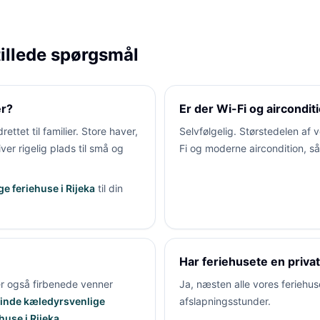
stillede spørgsmål
er?
Er der Wi-Fi og aircondit
ettet til familier. Store haver,
Selvfølgelig. Størstedelen af v
ver rigelig plads til små og
Fi og moderne aircondition, s
e feriehuse i Rijeka
til din
Har feriehusete en privat
r også firbenede venner
Ja, næsten alle vores feriehuse
t finde kæledyrsvenlige
afslapningsstunder.
huse i Rijeka
.