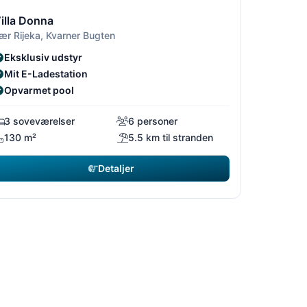
/5
2/5
3/5
illa Donna
ær Rijeka, Kvarner Bugten
Eksklusiv udstyr
Mit E-Ladestation
Opvarmet pool
3 soveværelser
6 personer
130 m²
5.5 km til stranden
Detaljer