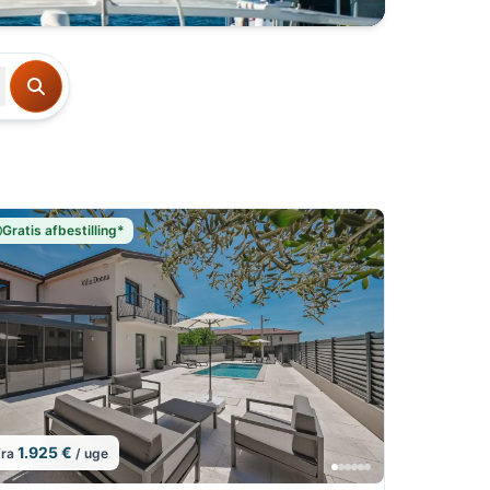
Gratis afbestilling*
1.925 €
fra
/ uge
1/5