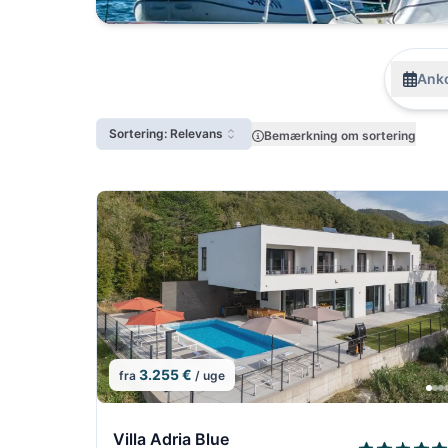
Anko
Sortering: Relevans
Bemærkning om sortering
3.255 €
fra
/ uge
1/5
Villa Adria Blue