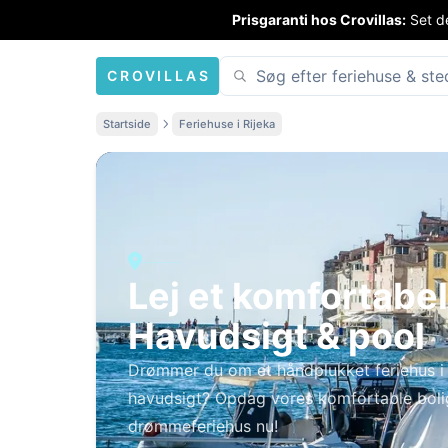
Prisgaranti hos Crovillas:
Set de
CROVILLAS
Startside
Feriehuse i Rijeka
Lej et komfortabelt
Havudsigt & pool
Drømmer du om et håndplukket feriehus i
havudsigt? Opdag vores komfortable bolige
drømmeferiehus nu!