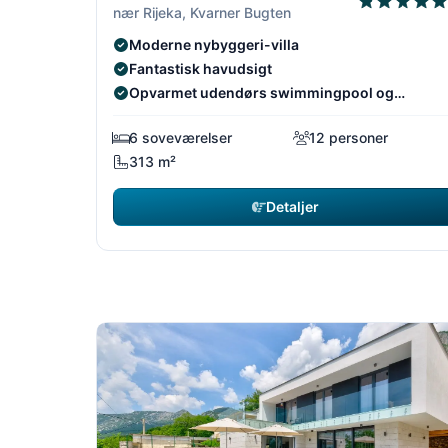
nær Rijeka, Kvarner Bugten
Moderne nybyggeri-villa
Fantastisk havudsigt
Opvarmet udendørs swimmingpool og
legeplads.
6 soveværelser
12 personer
313 m²
Detaljer