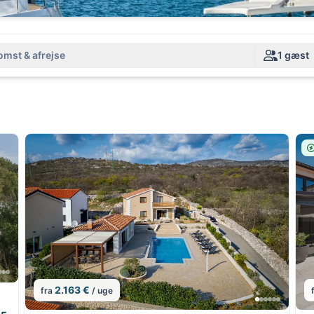
mst & afrejse
1 gæst
2.163 €
fra
/ uge
1/5
1/5