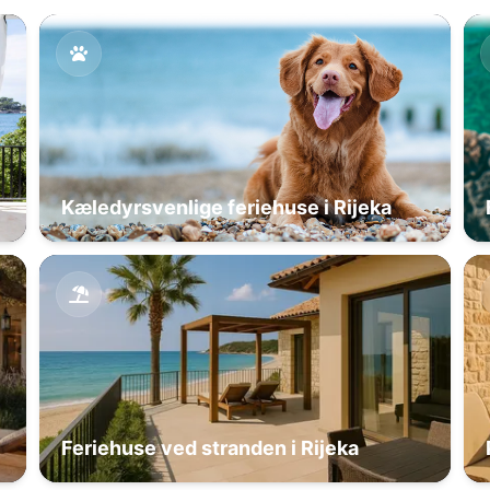
Kæledyrsvenlige feriehuse i Rijeka
Feriehuse ved stranden i Rijeka