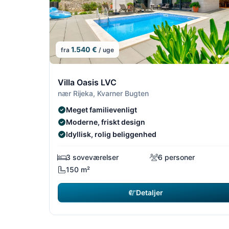
1.540 €
fra
/ uge
4/5
Villa Oasis LVC
nær Rijeka, Kvarner Bugten
Meget familievenligt
Moderne, friskt design
Idyllisk, rolig beliggenhed
3 soveværelser
6 personer
150 m²
Detaljer