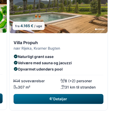
4.165 €
fra
/ uge
4/5
4/5
5/5
5/5
Villa Propuh
nær Rijeka, Kvarner Bugten
Naturligt grønt oase
Velvære med sauna og jacuzzi
Opvarmet udendørs pool
4 soveværelser
8 (+2) personer
307 m²
31 km til stranden
Detaljer