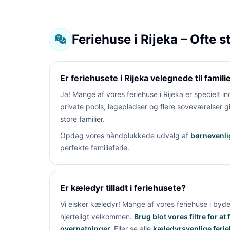
Feriehuse i Rijeka – Ofte 
Er feriehusete i Rijeka velegnede til famili
Ja! Mange af vores feriehuse i Rijeka er specielt indr
private pools, legepladser og flere soveværelser gi
store familier.
Opdag vores håndplukkede udvalg af
børnevenlig
perfekte familieferie.
Er kæledyr tilladt i feriehusete?
Vi elsker kæledyr! Mange af vores feriehuse i
byde
hjerteligt velkommen.
Brug blot vores filtre for a
overnatninger.
Eller se alle
kæledyrsvenlige ferie