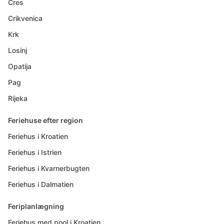
Cres
Crikvenica
Krk
Losinj
Opatija
Pag
Rijeka
Feriehuse efter region
Feriehus i Kroatien
Feriehus i Istrien
Feriehus i Kvarnerbugten
Feriehus i Dalmatien
Feriplanlægning
Feriehus med pool i Kroatien