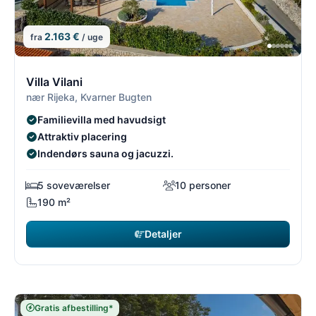
2.163 €
fra
/ uge
1/2
1
Villa Vilani
nær Rijeka, Kvarner Bugten
Familievilla med havudsigt
Attraktiv placering
Indendørs sauna og jacuzzi.
5 soveværelser
10 personer
190 m²
Detaljer
Gratis afbestilling*