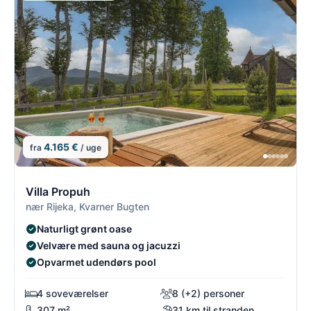
4.165 €
fra
/ uge
2/2
2
Villa Propuh
nær Rijeka, Kvarner Bugten
Naturligt grønt oase
Velvære med sauna og jacuzzi
Opvarmet udendørs pool
4 soveværelser
8 (+2) personer
307 m²
31 km til stranden