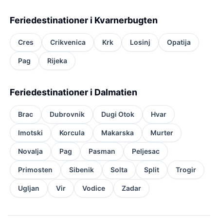
Feriedestinationer i Kvarnerbugten
Cres
Crikvenica
Krk
Losinj
Opatija
Pag
Rijeka
Feriedestinationer i Dalmatien
Brac
Dubrovnik
Dugi Otok
Hvar
Imotski
Korcula
Makarska
Murter
Novalja
Pag
Pasman
Peljesac
Primosten
Sibenik
Solta
Split
Trogir
Ugljan
Vir
Vodice
Zadar