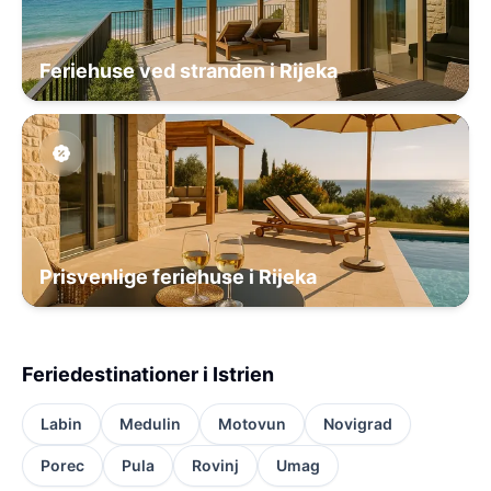
Feriehuse ved stranden i Rijeka
Prisvenlige feriehuse i Rijeka
Feriedestinationer i Istrien
Labin
Medulin
Motovun
Novigrad
Porec
Pula
Rovinj
Umag