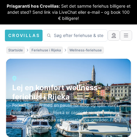
Prisgaranti hos Crovillas:
Set det samme feriehus billigere et
andet sted? Send link via LiveChat eller e-mail – og book 100
€ billigere!
CROVILLAS
Startside
Feriehuse i Rijeka
Wellness-feriehuse
Lej en komfort wellness-
feriehus i Rijeka
Forkæl dig selv med en pause for krop og sjæl. Vores
wellness-feriehuse i Rijeka er oaser af ro, ofte udstyret
med sauna, boblebad eller private spa-områder. Få ny
energi i komfortable omgivelser.