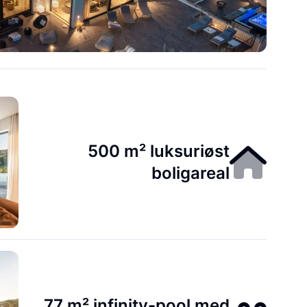
500 m² luksuriøst
boligareal
77 m² infinity-pool med