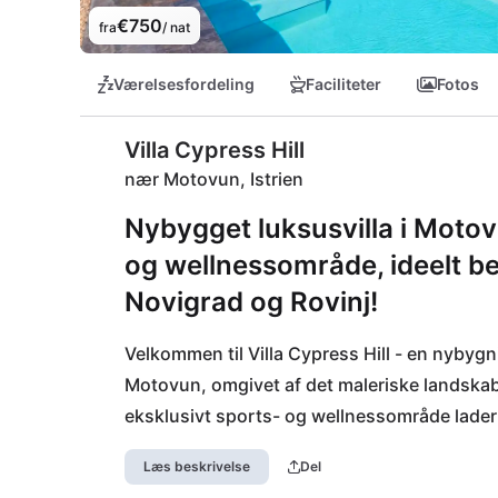
€750
fra
/ nat
Værelsesfordeling
Faciliteter
Fotos
Villa Cypress Hill
nær Motovun, Istrien
Nybygget luksusvilla i Mot
og wellnessområde, ideelt bel
Novigrad og Rovinj!
Velkommen til Villa Cypress Hill - en nybygni
Motovun, omgivet af det maleriske landskab
eksklusivt sports- og wellnessområde lader
at forfriske dig i poolen eller styrke dine mus
Læs beskrivelse
Del
ligger tæt på Poreč, Novigrad og Rovinj, hv