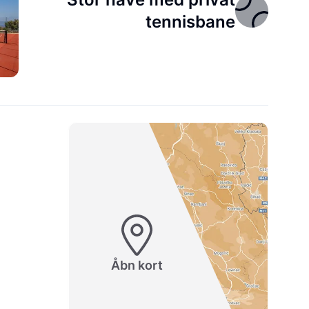
tennisbane
Åbn kort