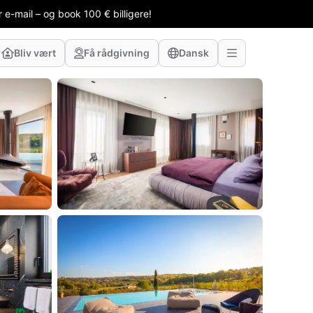
 e-mail – og book 100 € billigere!
Bliv vært
Få rådgivning
Dansk