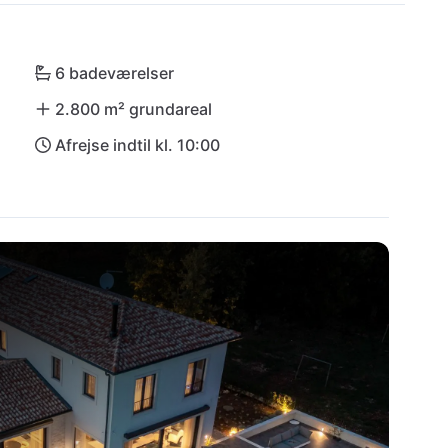
arken Učka er kun et stenkast væk. Efter en 
 egen oase af komfort – Villa Cypress Hill.
6 badeværelser
2.800 m² grundareal
Afrejse indtil kl. 10:00