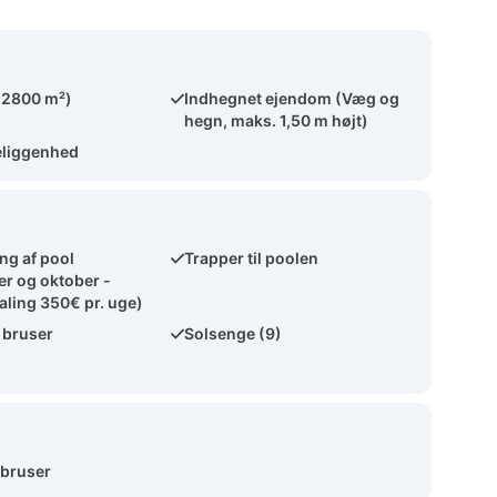
(2800 m²)
Indhegnet ejendom (Væg og
hegn, maks. 1,50 m højt)
eliggenhed
g af pool
Trapper til poolen
r og oktober -
aling 350€ pr. uge)
 bruser
Solsenge (9)
-bruser