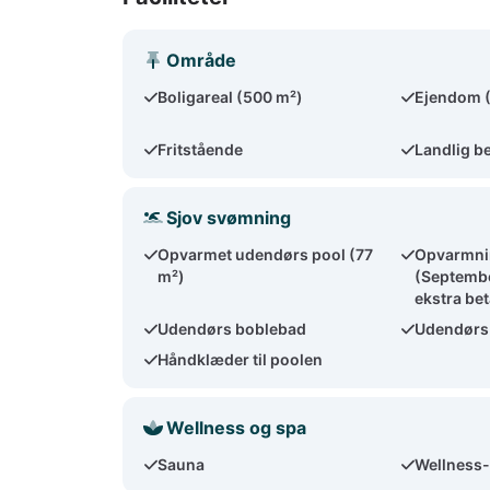
Område
Boligareal (500 m²)
Ejendom 
Fritstående
Landlig b
Sjov svømning
Opvarmet udendørs pool (77
Opvarmnin
m²)
(Septembe
ekstra bet
Udendørs boblebad
Udendørs
Håndklæder til poolen
Wellness og spa
Sauna
Wellness