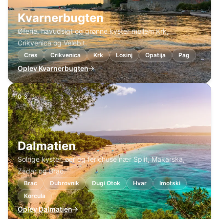
Kvarnerbugten
Øferie, havudsigt og grønne kyster mellem Krk,
Crikvenica og Velebit.
Cres
Crikvenica
Krk
Losinj
Opatija
Pag
Oplev Kvarnerbugten
03
Dalmatien
Solrige kyster, øer og feriehuse nær Split, Makarska,
Zadar og Brac.
Brac
Dubrovnik
Dugi Otok
Hvar
Imotski
Korcula
Oplev Dalmatien