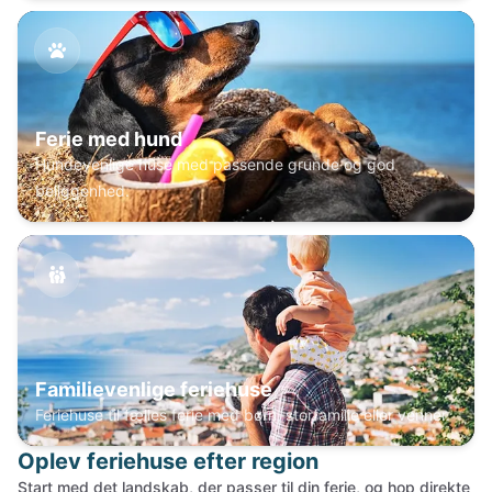
Ferie med hund
Hundevenlige huse med passende grunde og god
beliggenhed.
Familievenlige feriehuse
Feriehuse til fælles ferie med børn, storfamilie eller venner.
Oplev feriehuse efter region
Start med det landskab, der passer til din ferie, og hop direkte