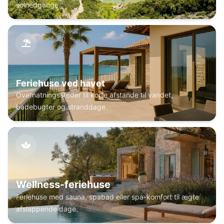
solnedgange.
Feriehuse ved havet
Overnatningssteder til korte afstande til vandet,
badebugter og stranddage.
Wellness-feriehuse
Feriehuse med sauna, spabad eller spa-komfort til ægte
afslappende dage.