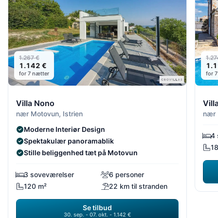
1.267 €
1.27
1.142 €
1.1
for 7 nætter
for 
Villa Nono
Vill
nær Motovun, Istrien
nær 
Moderne Interiør Design
4 
Spektakulær panoramablik
1
Stille beliggenhed tæt på Motovun
3 soveværelser
6 personer
120 m²
22 km til stranden
Se tilbud
30. sep. - 07. okt. - 1.142 €