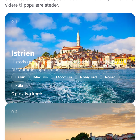
videre til populære steder.
01
Istrien
Historiske byer, olivenlunde, bugter og korte afstande til
restauranter og strande.
Labin
Medulin
Motovun
Novigrad
Porec
Pula
Oplev Istrien
02