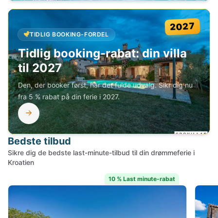
2027
TIDLIG BOOKING-FORDEL
Tidlig booking-rabat: din villa
til 2027
Den, der booker først, har det fulde udvalg. Sikr dig nu
fra 5 % rabat på din ferie i 2027.
Bedste tilbud
Sikre dig de bedste last-minute-tilbud til din drømmeferie i
Kroatien
10 % Last minute-rabat