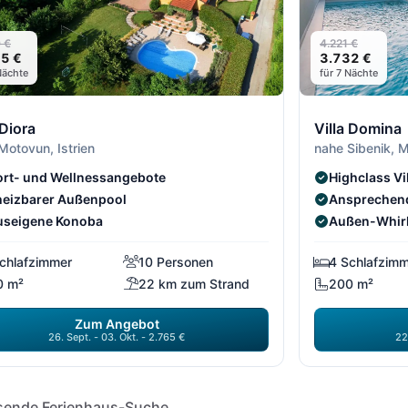
 €
4.221 €
5 €
3.732 €
Nächte
für 7 Nächte
 Diora
Villa Domina
Motovun, Istrien
nahe Sibenik, M
rt- und Wellnessangebote
Highclass Vi
heizbarer Außenpool
Ansprechend
useigene Konoba
Außen-Whirl
chlafzimmer
10 Personen
4 Schlafzim
0 m²
22 km zum Strand
200 m²
Zum Angebot
26. Sept. - 03. Okt. - 2.765 €
22
assende Ferienhaus-Suche.