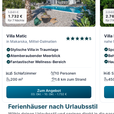
2.940
1.841 €
2.76
1.732 €
für 7 
für 7 Nächte
Villa
Villa Matic
5
nahe 
in Makarska, Mittel-Dalmatien
Spo
Stylische Villa in Traumlage
Be
Atemberaubender Meerblick
Ha
Fantastischer Wellness-Bereich
5 S
5 Schlafzimmer
10 Personen
45
200 m²
1.6 km zum Strand
Zum Angebot
03. Okt. - 10. Okt. - 1.732 €
Ferienhäuser nach Urlaubsstil
Wähle deinen Urlaubsstil und springe direkt in die p