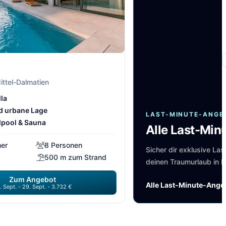
ittel-Dalmatien
lla
 urbane Lage
LAST-MINUTE-ANGE
pool & Sauna
Alle Last-Mi
mer
8 Personen
Sicher dir exklusive Las
500 m zum Strand
deinen Traumurlaub in K
Zum Angebot
Alle Last-Minute-Ange
. Sept. - 29. Sept. - 3.732 €