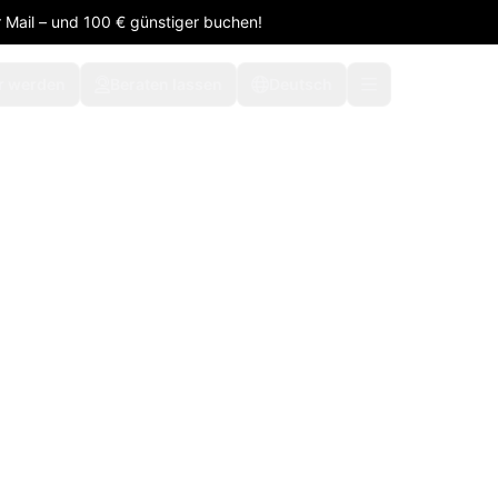
 Mail – und 100 € günstiger buchen!
r werden
Beraten lassen
Deutsch