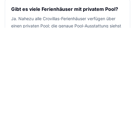
Gibt es viele Ferienhäuser mit privatem Pool?
Ja. Nahezu alle Crovillas-Ferienhäuser verfügen über
einen privaten Pool; die genaue Pool-Ausstattung siehst
du direkt in der Unterkunftsbeschreibung.
Wie unterstützt Crovillas bei der Buchung?
Unser Team hilft bei Fragen zum Ferienhaus, zur Region
und zur Reiseplanung. Viele Unterkünfte können direkt
gebucht werden, und bei Rückfragen begleiten wir dich
persönlich.
Ferienhäuser in der Natur