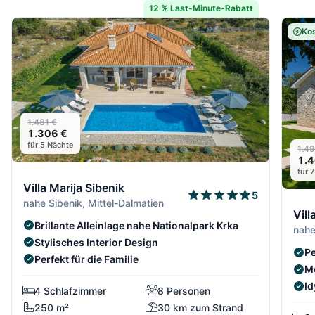
12 % Last-Minute-Rabatt
Kos
1.481 €
1.306 €
für 5 Nächte
1.49
1.4
für 
Villa Marija Sibenik
5
nahe Sibenik, Mittel-Dalmatien
Vill
Brillante Alleinlage nahe Nationalpark Krka
nahe
Stylisches Interior Design
Pe
Perfekt für die Familie
M
Id
4 Schlafzimmer
8 Personen
250 m²
30 km zum Strand