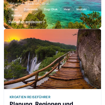
Makarska, Zadar und Brac.
Brac
Dubrovnik
Dugi Otok
Hvar
Imotski
Korcula
Dalmatien entdecken
KROATIEN REISEFÜHRER
Planung, Regionen und