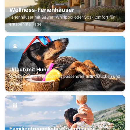
Wellness-Ferienhäuser
Ferienhäuser mit Sauna, Whirlpool oder Spa-Komfort für
entspannte Tage.
Urlaub mit Hund
Hundfreundliche Häuser mit passenden Grundstücken und
guter Lage.
Familienfreundliche Ferienhäuser