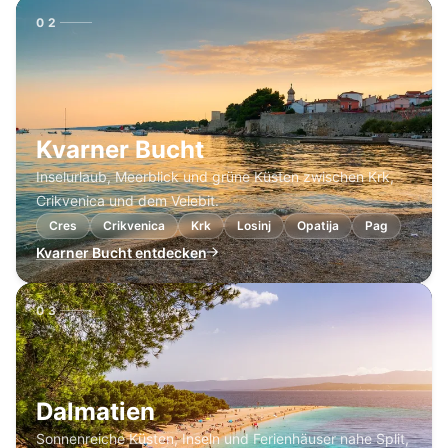
02
Kvarner Bucht
Inselurlaub, Meerblick und grüne Küsten zwischen Krk,
Crikvenica und dem Velebit.
Cres
Crikvenica
Krk
Losinj
Opatija
Pag
Kvarner Bucht entdecken
03
Dalmatien
Sonnenreiche Küsten, Inseln und Ferienhäuser nahe Split,