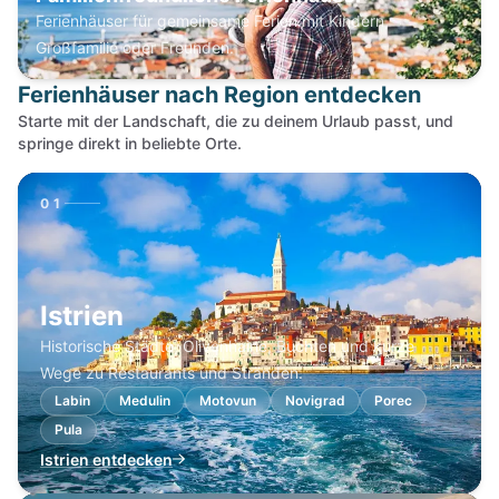
Ferienhäuser für gemeinsame Ferien mit Kindern,
Großfamilie oder Freunden.
Ferienhäuser nach Region entdecken
Starte mit der Landschaft, die zu deinem Urlaub passt, und
springe direkt in beliebte Orte.
01
Istrien
Historische Städte, Olivenhaine, Buchten und kurze
Wege zu Restaurants und Stränden.
Labin
Medulin
Motovun
Novigrad
Porec
Pula
Istrien entdecken