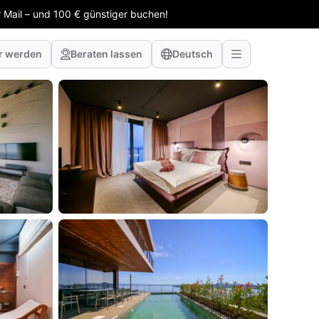
 Mail – und 100 € günstiger buchen!
r werden
Beraten lassen
Deutsch