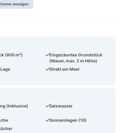
 Zimmer anzeigen
ck (800 m²)
Eingezäuntes Grundstück
(Mauer, max. 2 m Höhe)
 Lage
Direkt am Meer
ng (Inklusive)
Salzwasser
sche
Sonnenliegen (10)
tücher