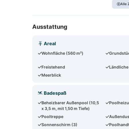
Alle
Ausstattung
Areal
Wohnfläche (560 m²)
Grundstü
Freistehend
Ländliche
Meerblick
Badespaß
Beheizbarer Außenpool (10,5
Poolheizu
x 3,5 m, mit 1,50 m Tiefe)
Pooltreppe
Außendu
Sonnenschirm (3)
Poolhand