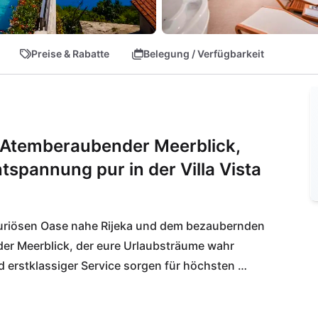
Preise & Rabatte
Belegung / Verfügbarkeit
: Atemberaubender Meerblick,
tspannung pur in der Villa Vista
luxuriösen Oase nahe Rijeka und dem bezaubernden 
der Meerblick, der eure Urlaubsträume wahr 
 erstklassiger Service sorgen für höchsten 
oder die Sauna und das Fitnessstudio nutzt.
