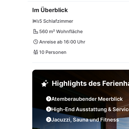
In unmittelbarer Nähe findet ihr alles Notwe
Im Überblick
wie Johnson oder Konoba Al Ponte sowie tr
auch die charmante Stadt Opatija, den Natu
5 Schlafzimmer
Pula. Der Flughafen Rijeka ist zudem schnell 
560 m² Wohnfläche
Anreise ab 16:00 Uhr
10 Personen
Highlights des Ferien
Atemberaubender Meerblick
High-End Ausstattung & Servic
Jacuzzi, Sauna und Fitness