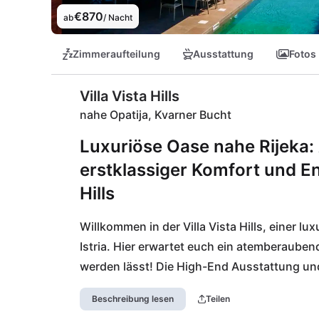
€870
ab
/ Nacht
Zimmeraufteilung
Ausstattung
Fotos
Villa Vista Hills
nahe Opatija, Kvarner Bucht
Luxuriöse Oase nahe Rijeka
erstklassiger Komfort und En
Hills
Willkommen in der Villa Vista Hills, einer 
Istria. Hier erwartet euch ein atemberauben
werden lässt! Die High-End Ausstattung und
Komfort, während ihr im Jacuzzi entspannt 
Beschreibung lesen
Teilen