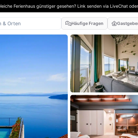
leiche Ferienhaus günstiger gesehen? Link senden via LiveChat oder
Häufige Fragen
Gastgebe