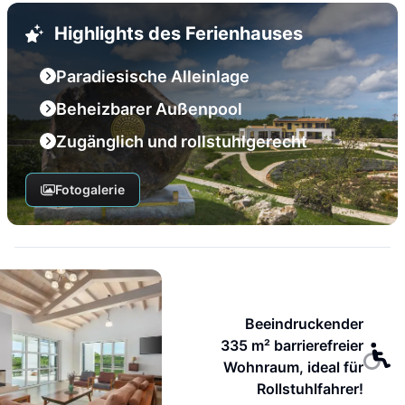
Highlights des Ferienhauses
Paradiesische Alleinlage
Beheizbarer Außenpool
Zugänglich und rollstuhlgerecht
Fotogalerie
Beeindruckender
335 m² barrierefreier
Wohnraum, ideal für
Rollstuhlfahrer!