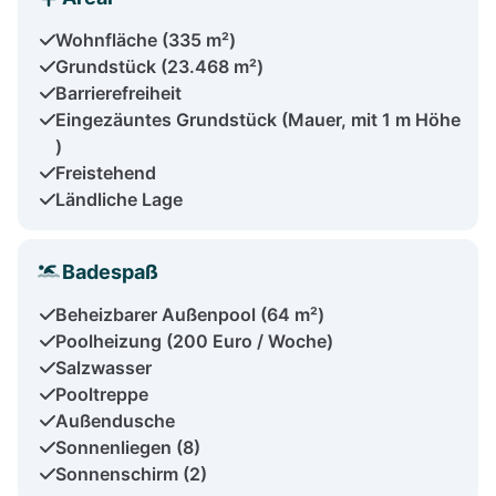
Wohnfläche (335 m²)
Grundstück (23.468 m²)
Barrierefreiheit
Eingezäuntes Grundstück (Mauer, mit 1 m Höhe
)
Freistehend
Ländliche Lage
Badespaß
Beheizbarer Außenpool (64 m²)
Poolheizung (200 Euro / Woche)
Salzwasser
Pooltreppe
Außendusche
Sonnenliegen (8)
Sonnenschirm (2)