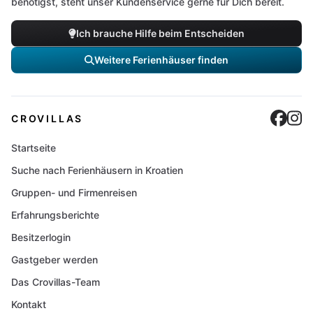
benötigst, steht unser Kundenservice gerne für Dich bereit.
Ich brauche Hilfe beim Entscheiden
Weitere Ferienhäuser finden
Cro
C
CROVILLAS
Startseite
Suche nach Ferienhäusern in Kroatien
Gruppen- und Firmenreisen
Erfahrungsberichte
Besitzerlogin
Gastgeber werden
Das Crovillas-Team
Kontakt