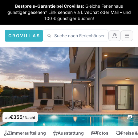
Bestpreis-Garantie bei Crovillas:
Gleiche Ferienhaus
günstiger gesehen? Link senden via LiveChat oder Mail – und
100 € günstiger buchen!
CROVILLAS
€355
ab
/ Nacht
Zimmeraufteilung
Ausstattung
Fotos
Preise &