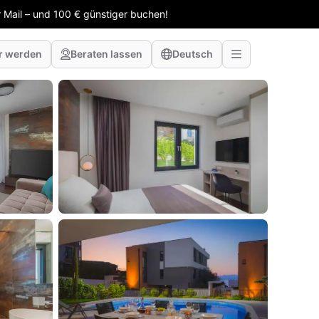
 Mail – und 100 € günstiger buchen!
r werden
Beraten lassen
Deutsch