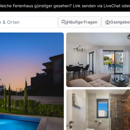
leiche Ferienhaus günstiger gesehen? Link senden via LiveChat oder
Häufige Fragen
Gastgebe