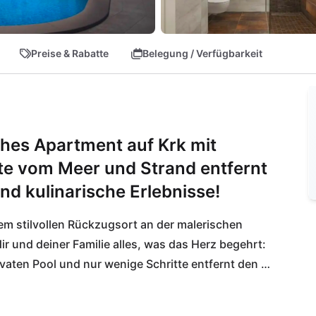
Preise & Rabatte
Belegung / Verfügbarkeit
ches Apartment auf Krk mit
ute vom Meer und Strand entfernt
nd kulinarische Erlebnisse!
m stilvollen Rückzugsort an der malerischen 
ir und deiner Familie alles, was das Herz begehrt: 
aten Pool und nur wenige Schritte entfernt den 
ür entspannte Tage in der Sonne! In der Umgebung 
iliengeeignete Einrichtungen, die für 