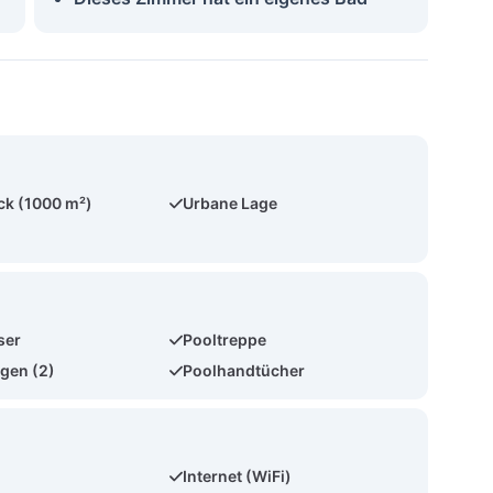
ck (1000 m²)
Urbane Lage
ser
Pooltreppe
gen (2)
Poolhandtücher
Internet (WiFi)