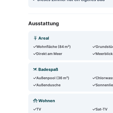
Ausstattung
Areal
Wohnfläche (84 m²)
Grundstü
Direkt am Meer
Meerblick
Badespaß
Außenpool (36 m²)
Chlorwas
Außendusche
Sonnenlie
Wohnen
TV
Sat-TV