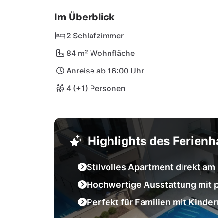
unvergessliche Momente sorgen. Lass dich v
Im Überblick
nahegelegenen Rova Bistro oder der Pizzeri
die charmante Stadt Malinska nur einen Kat
2 Schlafzimmer
Weinverkostung gehen kannst. Egal ob Ents
84 m² Wohnfläche
Der Flughafen Rijeka ist zudem bequem errei
Anreise ab 16:00 Uhr
4 (+1) Personen
Highlights des Ferien
Stilvolles Apartment direkt am
Hochwertige Ausstattung mit p
Perfekt für Familien mit Kinder