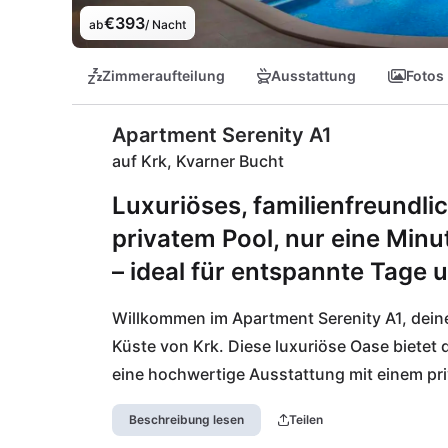
€393
ab
/ Nacht
Zimmeraufteilung
Ausstattung
Fotos
Apartment Serenity A1
auf Krk, Kvarner Bucht
Luxuriöses, familienfreundli
privatem Pool, nur eine Min
– ideal für entspannte Tage u
Willkommen im Apartment Serenity A1, deine
Küste von Krk. Diese luxuriöse Oase bietet d
eine hochwertige Ausstattung mit einem priv
Zugang zum kristallklaren Meer – perfekt f
Beschreibung lesen
Teilen
findest du kinderfreundliche Strände und fam