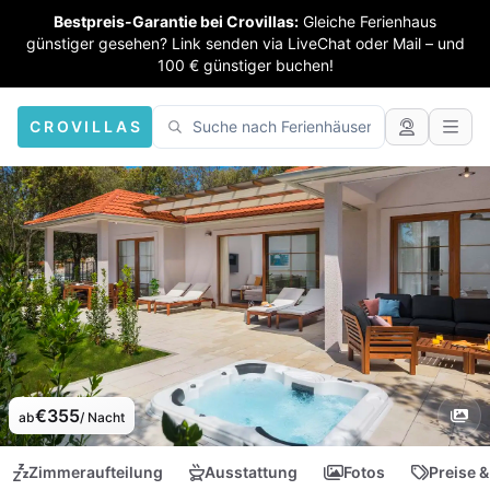
Bestpreis-Garantie bei Crovillas:
Gleiche Ferienhaus
günstiger gesehen? Link senden via LiveChat oder Mail – und
100 € günstiger buchen!
CROVILLAS
€355
ab
/ Nacht
Zimmeraufteilung
Ausstattung
Fotos
Preise &