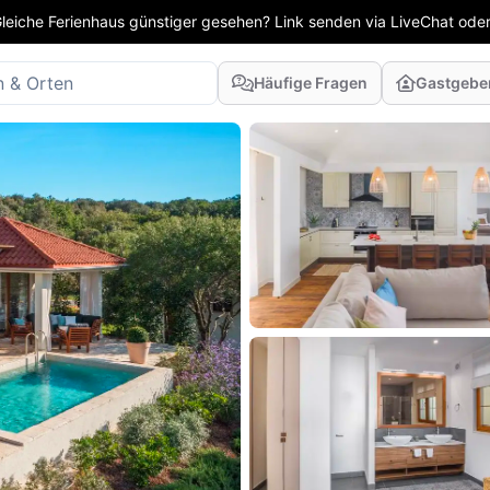
leiche Ferienhaus günstiger gesehen? Link senden via LiveChat oder
Häufige Fragen
Gastgebe