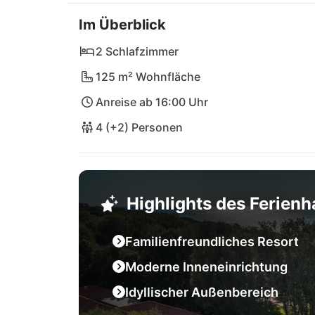
In unmittelbarer Nähe findest du ein gemütli
Im Überblick
den Supermarkt Studenac für alle Einkäufe d
charmanten Städte Fažana und Rovinj oder 
2 Schlafzimmer
Brijuni. Pula lockt mit historischen Sehensw
125 m² Wohnfläche
erreichbar – somit steht deinem entspannte
Anreise ab 16:00 Uhr
4 (+2) Personen
Highlights des Ferien
Familienfreundliches Resort
Moderne Inneneinrichtung
Idyllischer Außenbereich