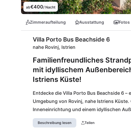
€400
ab
/ Nacht
Zimmeraufteilung
Ausstattung
Fotos
Villa Porto Bus Beachside 6
nahe Rovinj, Istrien
Familienfreundliches Strandpar
mit idyllischem Außenbereic
Istriens Küste!
Entdecke die Villa Porto Bus Beachside 6 – e
Umgebung von Rovinj, nahe Istriens Küste. 
Inneneinrichtung und einem idyllischen Auß
wenige Schritte vom traumhaften Strand ent
Beschreibung lesen
Teilen