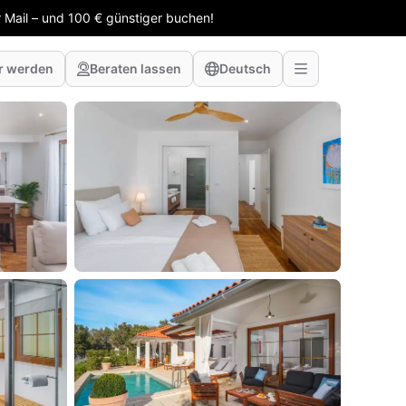
 Mail – und 100 € günstiger buchen!
r werden
Beraten lassen
Deutsch