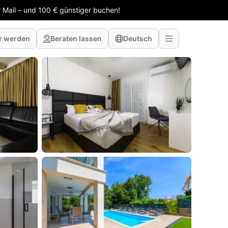
 Mail – und 100 € günstiger buchen!
r werden
Beraten lassen
Deutsch