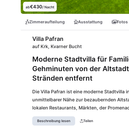
€430
ab
/ Nacht
Zimmeraufteilung
Ausstattung
Fotos
Villa Pafran
auf Krk, Kvarner Bucht
Moderne Stadtvilla für Fami
Gehminuten von der Altstad
Stränden entfernt
Die Villa Pafran ist eine moderne Stadtvilla i
unmittelbarer Nähe zur bezaubernden Altsta
lokalen Restaurants, Märkten, der Promenad
befindet sich in einer Entfernung von nur 2
Beschreibung lesen
Teilen
Anreisemöglichkeit.