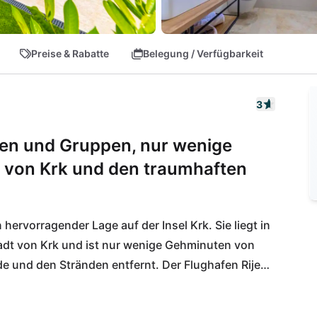
Preise & Rabatte
Belegung / Verfügbarkeit
3
lien und Gruppen, nur wenige
t von Krk und den traumhaften
n hervorragender Lage auf der Insel Krk. Sie liegt in 
dt von Krk und ist nur wenige Gehminuten von 
e und den Stränden entfernt. Der Flughafen Rijeka 
6.2 km und bietet somit eine schnelle und bequeme 