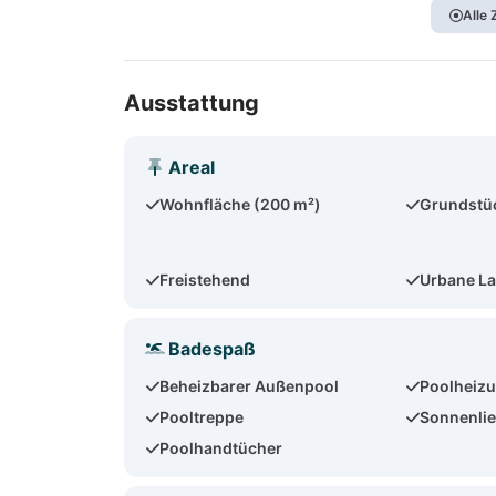
Alle
Ausstattung
Areal
Wohnfläche (200 m²)
Grundstü
Freistehend
Urbane L
Badespaß
Beheizbarer Außenpool
Poolheizu
Pooltreppe
Sonnenlie
Poolhandtücher