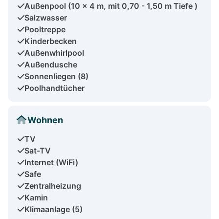
Außenpool (10 x 4 m, mit 0,70 - 1,50 m Tiefe )
Salzwasser
Pooltreppe
Kinderbecken
Außenwhirlpool
Außendusche
Sonnenliegen (8)
Poolhandtücher
Wohnen
TV
Sat-TV
Internet (WiFi)
Safe
Zentralheizung
Kamin
Klimaanlage (5)