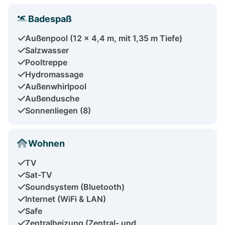
Badespaß
Außenpool (12 x 4,4 m, mit 1,35 m Tiefe)
Salzwasser
Pooltreppe
Hydromassage
Außenwhirlpool
Außendusche
Sonnenliegen (8)
Wohnen
TV
Sat-TV
Soundsystem (Bluetooth)
Internet (WiFi & LAN)
Safe
Zentralheizung (Zentral- und