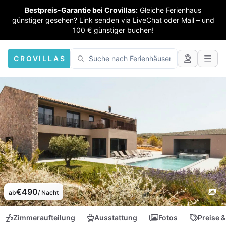
Bestpreis-Garantie bei Crovillas:
Gleiche Ferienhaus
günstiger gesehen? Link senden via LiveChat oder Mail – und
100 € günstiger buchen!
CROVILLAS
€490
ab
/ Nacht
Zimmeraufteilung
Ausstattung
Fotos
Preise &