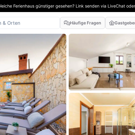
leiche Ferienhaus günstiger gesehen? Link senden via LiveChat oder
Häufige Fragen
Gastgebe