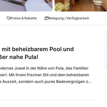
Preise & Rabatte
Belegung / Verfügbarkeit
m mit beheizbarem Pool und
ßer nahe Pula!
dernes Juwel in der Nähe von Pula, das Familien 
rt. Mit ihrem frischen Stil und dem beheizbaren 
olle Auszeit, sondern auch pures Badevergnügen zu 
selligen Grillabenden unter Istriens Sternenhimmel 
 kulinarische Highlights wie das Restaurant Vesna 
enen Weingut Kalavojna. Erkunde die historische 