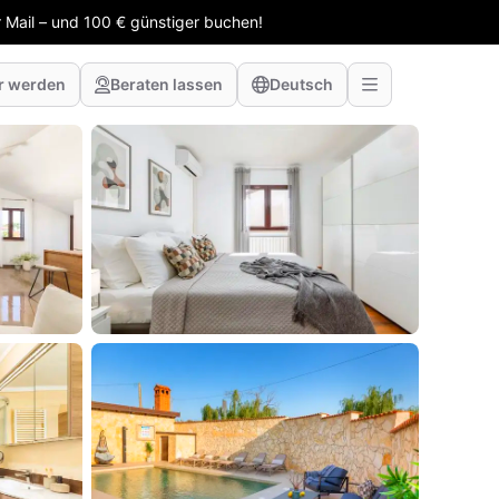
 Mail – und 100 € günstiger buchen!
r werden
Beraten lassen
Deutsch