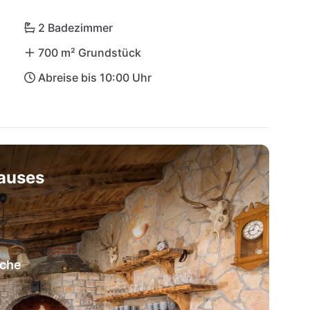
on Hidrobaza und Fažana – mit Villa Miromar als 
laubsminute pure Freude!
2 Badezimmer
700 m² Grundstück
Abreise bis 10:00 Uhr
hauses
üche