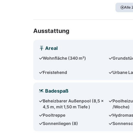
Alle
Ausstattung
Areal
Wohnfläche (340 m²)
Grundstü
Freistehend
Urbane L
Badespaß
Beheizbarer Außenpool (8,5 x
Poolheiz
4,5 m, mit 1,50 m Tiefe )
/Woche)
Pooltreppe
Hydroma
Sonnenliegen (8)
Sonnensc