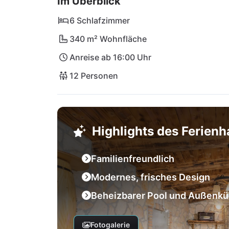
Im Überblick
Stadt Pula oder entspanne an den Stränden v
Deinem luxuriösen Rückzugsort ist jede Ur
6 Schlafzimmer
340 m² Wohnfläche
Anreise ab 16:00 Uhr
12 Personen
Highlights des Ferien
Familienfreundlich
Modernes, frisches Design
Beheizbarer Pool und Außenk
Fotogalerie