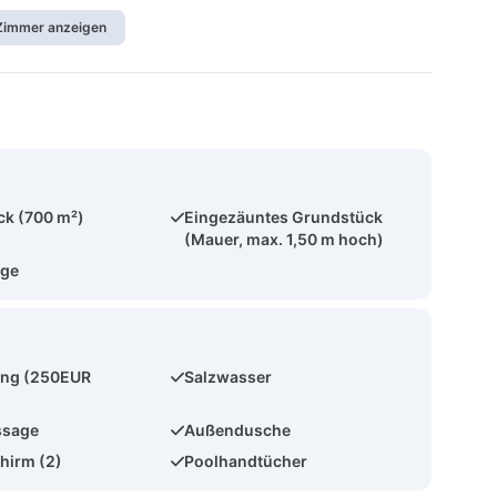
 Zimmer anzeigen
ck (700 m²)
Eingezäuntes Grundstück
(Mauer, max. 1,50 m hoch)
age
ung (250EUR
Salzwasser
ssage
Außendusche
hirm (2)
Poolhandtücher