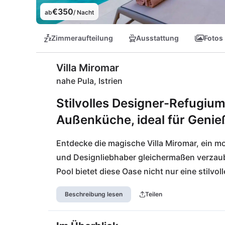
€350
ab
/ Nacht
Zimmeraufteilung
Ausstattung
Fotos
Villa Miromar
nahe Pula, Istrien
Stilvolles Designer-Refugiu
Außenküche, ideal für Genie
Entdecke die magische Villa Miromar, ein mo
und Designliebhaber gleichermaßen verzaube
Pool bietet diese Oase nicht nur eine stilv
jeder Jahreszeit. Die Außenküche lädt zu ge
Beschreibung lesen
Teilen
ein. Nur wenige Minuten entfernt findest Du
Loborika oder köstliche Weine im nahegeleg