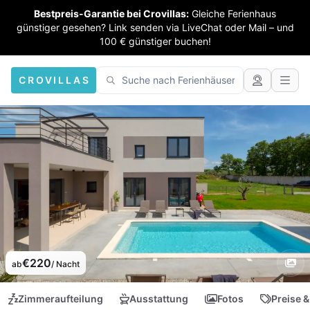
Bestpreis-Garantie bei Crovillas:
Gleiche Ferienhaus
günstiger gesehen? Link senden via LiveChat oder Mail – und
100 € günstiger buchen!
CROVILLAS
€220
ab
/ Nacht
Zimmeraufteilung
Ausstattung
Fotos
Preise &