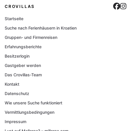
Cro
C
CROVILLAS
Startseite
Suche nach Ferienhäusern in Kroatien
Gruppen- und Firmenreisen
Erfahrungsberichte
Besitzerlogin
Gastgeber werden
Das Crovillas-Team
Kontakt
Datenschutz
Wie unsere Suche funktioniert
Vermittlungsbedingungen
Impressum
Lust auf Mallorca? – millorca.com