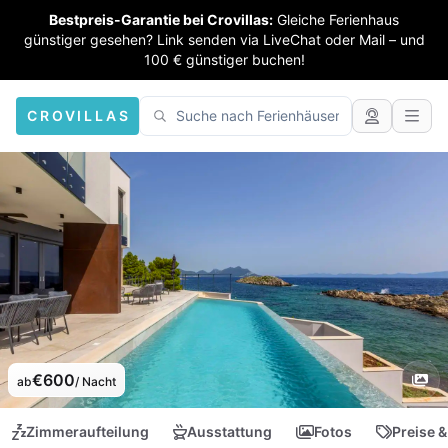
Bestpreis-Garantie bei Crovillas:
Gleiche Ferienhaus
günstiger gesehen? Link senden via LiveChat oder Mail – und
100 € günstiger buchen!
CROVILLAS
€600
ab
/ Nacht
Zimmeraufteilung
Ausstattung
Fotos
Preise &