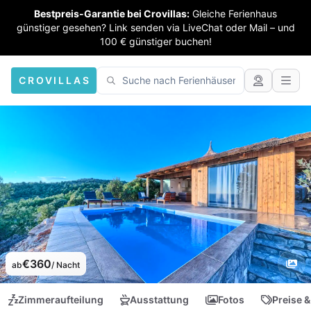
Bestpreis-Garantie bei Crovillas:
Gleiche Ferienhaus
günstiger gesehen? Link senden via LiveChat oder Mail – und
100 € günstiger buchen!
CROVILLAS
€360
ab
/ Nacht
Zimmeraufteilung
Ausstattung
Fotos
Preise &