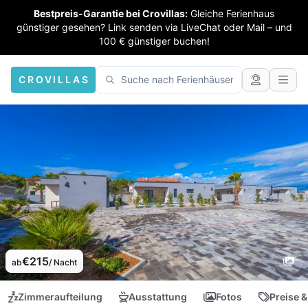
Bestpreis-Garantie bei Crovillas:
Gleiche Ferienhaus
günstiger gesehen? Link senden via LiveChat oder Mail – und
100 € günstiger buchen!
CROVILLAS
€215
ab
/ Nacht
Zimmeraufteilung
Ausstattung
Fotos
Preise &