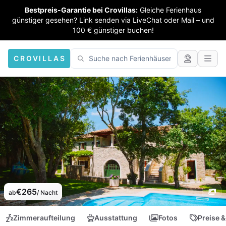
Bestpreis-Garantie bei Crovillas:
Gleiche Ferienhaus
günstiger gesehen? Link senden via LiveChat oder Mail – und
100 € günstiger buchen!
CROVILLAS
€265
ab
/ Nacht
Zimmeraufteilung
Ausstattung
Fotos
Preise &