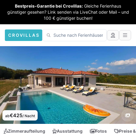
Bestpreis-Garantie bei Crovillas:
Gleiche Ferienhaus
günstiger gesehen? Link senden via LiveChat oder Mail – und
100 € günstiger buchen!
CROVILLAS
€425
ab
/ Nacht
Zimmeraufteilung
Ausstattung
Fotos
Preise &