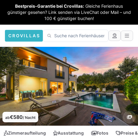
Bestpreis-Garantie bei Crovillas:
Gleiche Ferienhaus
günstiger gesehen? Link senden via LiveChat oder Mail – und
100 € günstiger buchen!
CROVILLAS
€580
ab
/ Nacht
Zimmeraufteilung
Ausstattung
Fotos
Preise &