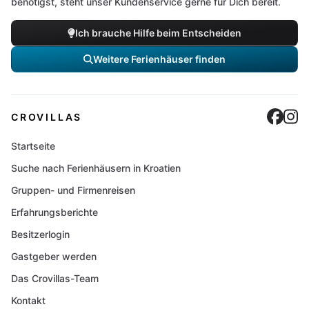
benötigst, steht unser Kundenservice gerne für Dich bereit.
Ich brauche Hilfe beim Entscheiden
Weitere Ferienhäuser finden
Cro
C
CROVILLAS
Startseite
Suche nach Ferienhäusern in Kroatien
Gruppen- und Firmenreisen
Erfahrungsberichte
Besitzerlogin
Gastgeber werden
Das Crovillas-Team
Kontakt