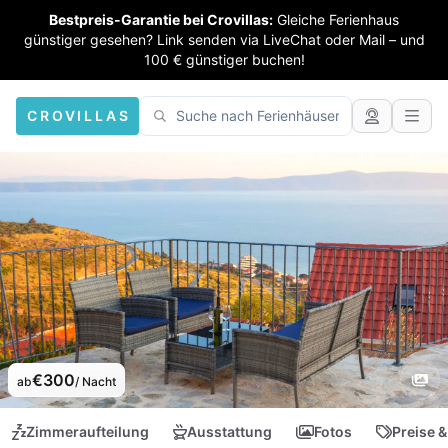
Bestpreis-Garantie bei Crovillas:
Gleiche Ferienhaus
günstiger gesehen? Link senden via LiveChat oder Mail – und
100 € günstiger buchen!
CROVILLAS
€300
ab
/ Nacht
Zimmeraufteilung
Ausstattung
Fotos
Preise &