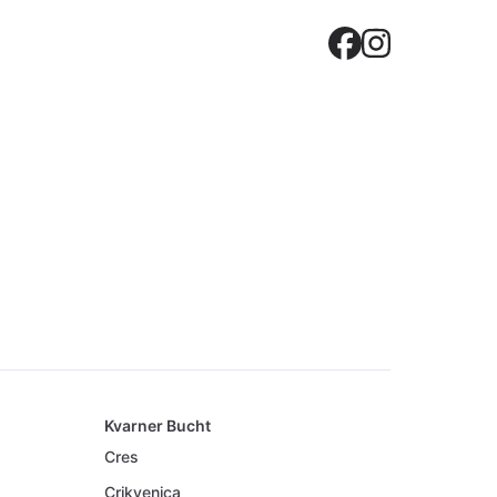
Crovilla
Crovil
Kvarner Bucht
Cres
Crikvenica