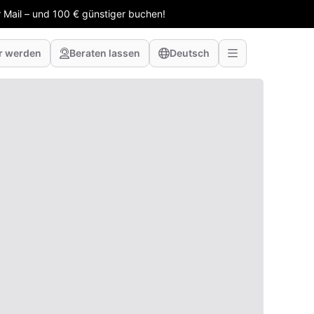
 Mail – und 100 € günstiger buchen!
r werden
Beraten lassen
Deutsch