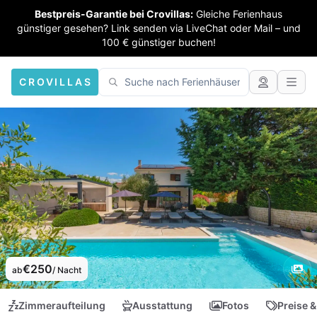
Bestpreis-Garantie bei Crovillas:
Gleiche Ferienhaus
günstiger gesehen? Link senden via LiveChat oder Mail – und
100 € günstiger buchen!
CROVILLAS
€250
ab
/ Nacht
Zimmeraufteilung
Ausstattung
Fotos
Preise &