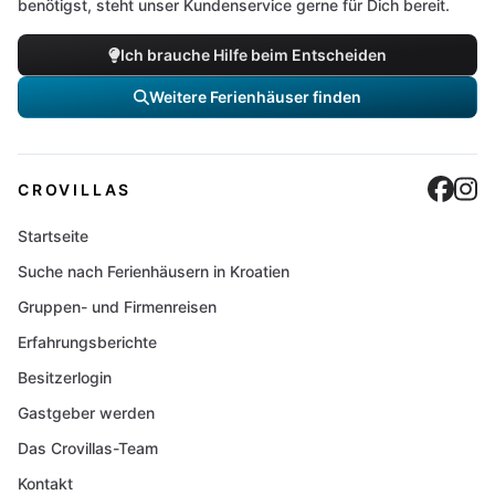
benötigst, steht unser Kundenservice gerne für Dich bereit.
Ich brauche Hilfe beim Entscheiden
Weitere Ferienhäuser finden
Cro
C
CROVILLAS
Startseite
Suche nach Ferienhäusern in Kroatien
Gruppen- und Firmenreisen
Erfahrungsberichte
Besitzerlogin
Gastgeber werden
Das Crovillas-Team
Kontakt