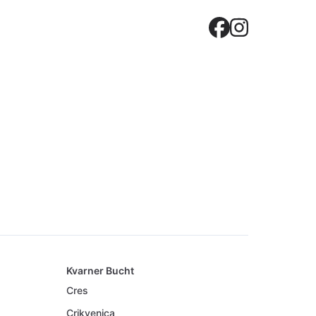
Crovilla
Crovil
Kvarner Bucht
Cres
Crikvenica