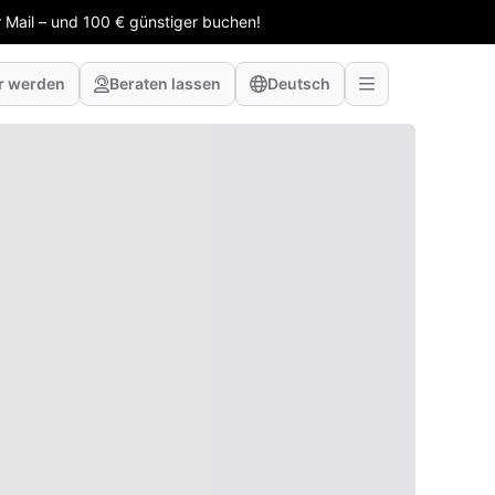
 Mail – und 100 € günstiger buchen!
r werden
Beraten lassen
Deutsch