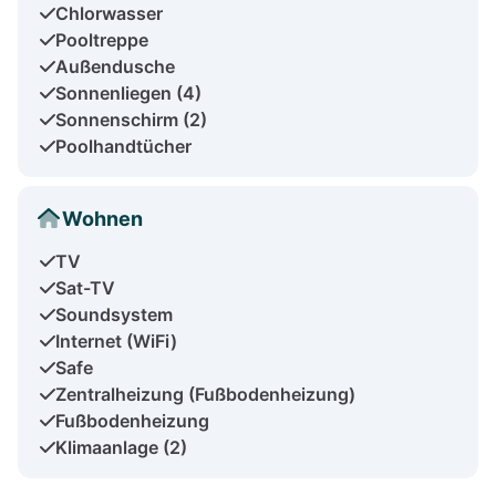
Chlorwasser
Pooltreppe
Außendusche
Sonnenliegen (4)
Sonnenschirm (2)
Poolhandtücher
Wohnen
TV
Sat-TV
Soundsystem
Internet (WiFi)
Safe
Zentralheizung (Fußbodenheizung)
Fußbodenheizung
Klimaanlage (2)