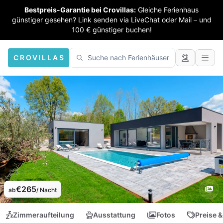
Bestpreis-Garantie bei Crovillas:
Gleiche Ferienhaus
günstiger gesehen? Link senden via LiveChat oder Mail – und
100 € günstiger buchen!
CROVILLAS
€265
ab
/ Nacht
Zimmeraufteilung
Ausstattung
Fotos
Preise &