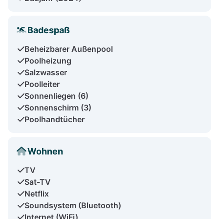
Badespaß
Beheizbarer Außenpool
Poolheizung
Salzwasser
Poolleiter
Sonnenliegen (6)
Sonnenschirm (3)
Poolhandtücher
Wohnen
TV
Sat-TV
Netflix
Soundsystem (Bluetooth)
Internet (WiFi)