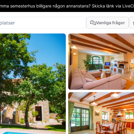
mma semesterhus billigare någon annanstans? Skicka länk via LiveCha
Vanliga frågor