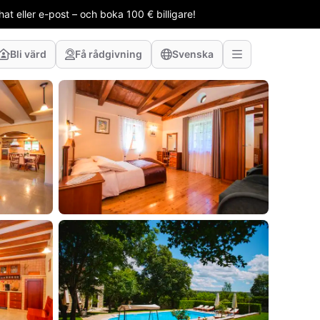
t eller e-post – och boka 100 € billigare!
Bli värd
Få rådgivning
Svenska