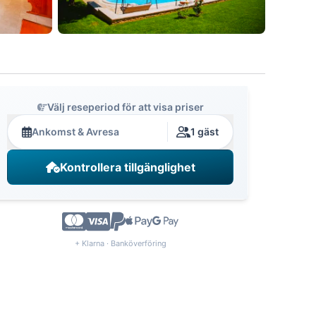
Välj reseperiod för att visa priser
Ankomst & Avresa
1 gäst
Kontrollera tillgänglighet
+ Klarna · Banköverföring