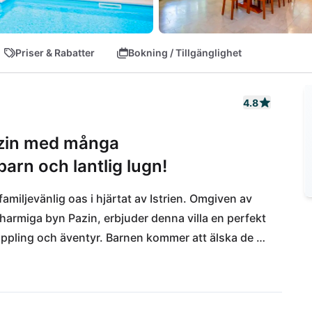
Priser & Rabatter
Bokning / Tillgänglighet
4.8
Pazin med många
barn och lantlig lugn!
n familjevänlig oas i hjärtat av Istrien. Omgiven av 
harmiga byn Pazin, erbjuder denna villa en perfekt 
koppling och äventyr. Barnen kommer att älska de 
av lugnet i det lantliga livet. Kulinariska 
taurangen Vijulin, eller utforska det historiska 
t en kort bilresa bort. Och när det är dags för 