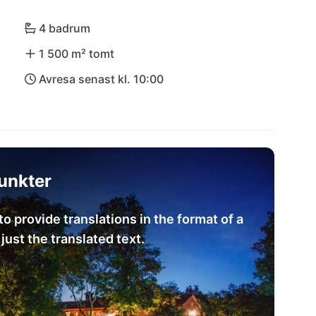
ll oförglömliga solnedgångar. I Villa Kringa hittar 
4 badrum
1 500 m² tomt
Avresa senast kl. 10:00
unkter
to provide translations in the format of a
ust the translated text.