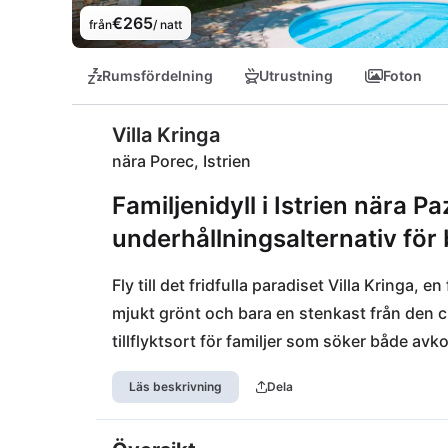
€265
från
/ natt
Rumsfördelning
Utrustning
Foton
Villa Kringa
nära Porec, Istrien
Familjenidyll i Istrien nära 
underhållningsalternativ för 
Fly till det fridfulla paradiset Villa Kringa, e
mjukt grönt och bara en stenkast från den c
tillflyktsort för familjer som söker både av
olika lekmöjligheterna, medan vuxna kan njuta 
Läs beskrivning
Dela
upplevelser väntar dig på den närliggande res
Poreč och den pittoreska Rovinj - båda endas