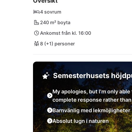
Översikt
sand mellan tårna, bjuder stranden Vrsar in ti
varje själ sin frid!
4 sovrum
240 m² boyta
Ankomst från kl. 16:00
8 (+1) personer
Semesterhusets höjdp
My apologies, but I'm only able 
complete response rather than j
Barnvänlig med lekmöjligheter
Absolut lugn i naturen