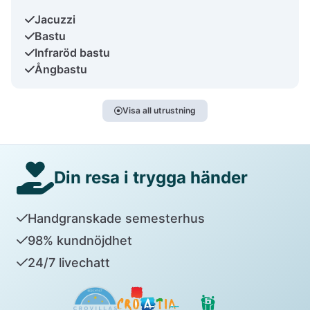
Jacuzzi
Bastu
Infraröd bastu
Ångbastu
Visa all utrustning
Din resa i trygga händer
Handgranskade semesterhus
98% kundnöjdhet
24/7 livechatt