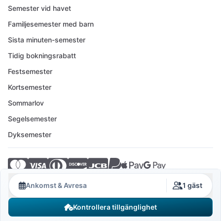
Semester vid havet
Familjesemester med barn
Sista minuten-semester
Tidig bokningsrabatt
Festsemester
Kortsemester
Sommarlov
Segelsemester
Dyksemester
© 2026 Crovillas GmbH
Ankomst & Avresa
1 gäst
Kontrollera tillgänglighet