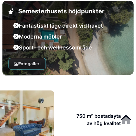
Semesterhusets höjdpunkter
Fantastiskt läge direkt vid havet
Moderna möbler
Sport- och wellnessområde
Fotogalleri
750 m² bostadsyta
av hög kvalitet