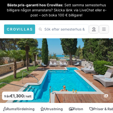
Bästa pris-garanti hos Crovillas:
Sett samma semesterhus
billigare någon annanstans? Skicka länk via LiveChat eller e-
post – och boka 100 € billigare!
CROVILLAS
€1,300
från
/ natt
Rumsfördelning
Utrustning
Foton
Priser & Ra