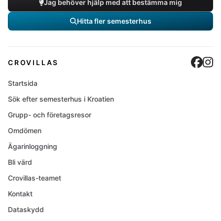
Jag behöver hjälp med att bestämma mig
Hitta fler semesterhus
Cro
C
CROVILLAS
Startsida
Sök efter semesterhus i Kroatien
Grupp- och företagsresor
Omdömen
Ägarinloggning
Bli värd
Crovillas-teamet
Kontakt
Dataskydd