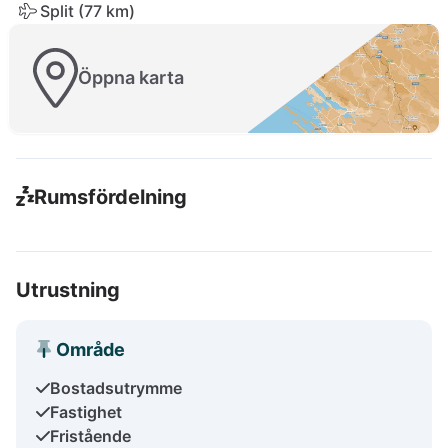
Split (77 km)
Öppna karta
Rumsfördelning
Utrustning
Område
Bostadsutrymme
Fastighet
Fristående