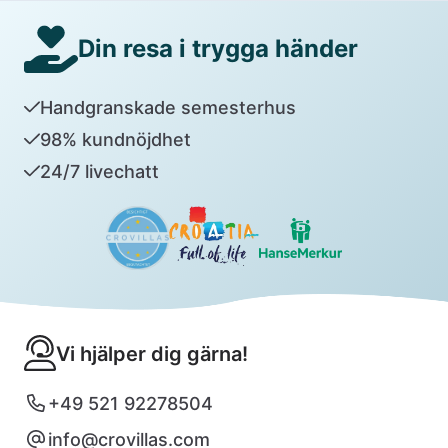
Din resa i trygga händer
Handgranskade semesterhus
98% kundnöjdhet
24/7 livechatt
Vi hjälper dig gärna!
+49 521 92278504
info@crovillas.com