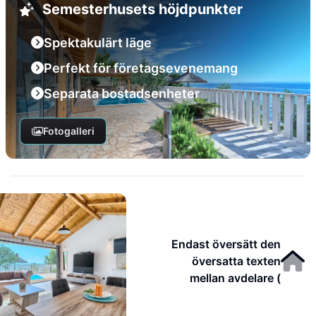
Semesterhusets höjdpunkter
Spektakulärt läge
Perfekt för företagsevenemang
Separata bostadsenheter
Fotogalleri
Endast översätt den
översatta texten
mellan avdelare (