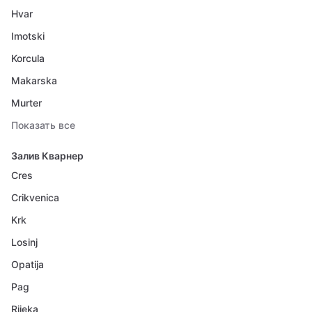
Hvar
Imotski
Korcula
Makarska
Murter
Показать все
Залив Кварнер
Cres
Crikvenica
Krk
Losinj
Opatija
Pag
Rijeka