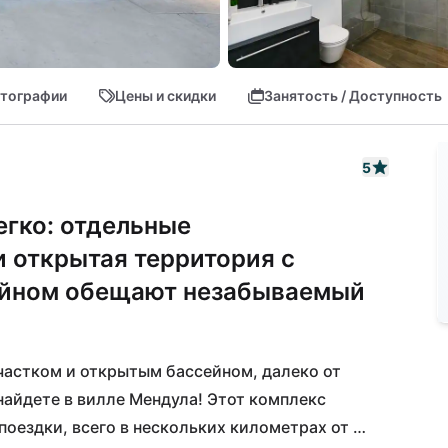
тографии
Цены и скидки
Занятость / Доступность
5
егко: отдельные
 открытая территория с
йном обещают незабываемый
астком и открытым бассейном, далеко от 
найдете в вилле Мендула! Этот комплекс 
оездки, всего в нескольких километрах от 