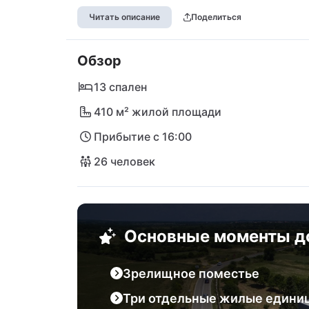
оживленного и исторического города Зад
Читать описание
Поделиться
группы, окрестности предлагают все не
вкуса: любители пляжного отдыха могут
Обзор
галечными пляжами и великолепными бух
достопримечательностей могут посетить 
13 спален
расположенную на полуострове прямо пер
410 м² жилой площади
достоинство такого центрального распо
Прибытие с 16:00
находится всего в 19 км от вас.
26 человек
Основные моменты д
Зрелищное поместье
Три отдельные жилые едини