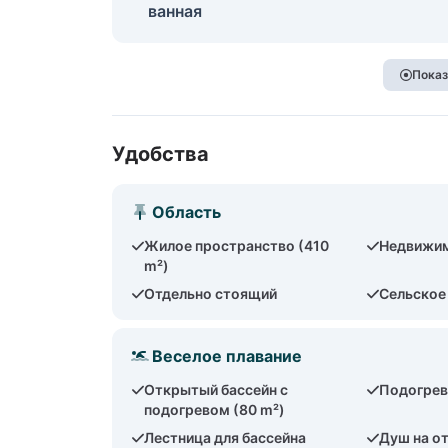
ванная
Показ
Удобства
Область
Жилое пространство (410
Недвижим
m²)
Отдельно стоящий
Сельское
Веселое плавание
Открытый бассейн с
Подогрев
подогревом (80 m²)
Лестница для бассейна
Душ на о