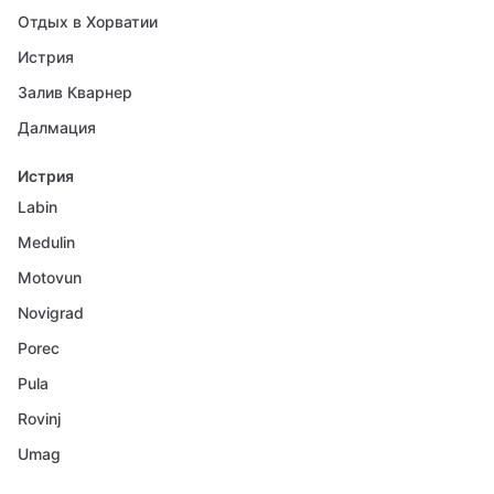
Отдых в Хорватии
Истрия
Залив Кварнер
Далмация
Истрия
Labin
Medulin
Motovun
Novigrad
Porec
Pula
Rovinj
Umag