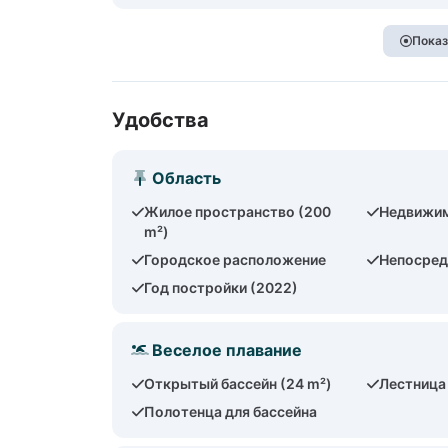
Показ
Удобства
Область
Жилое пространство (200
Недвижим
m²)
Городское расположение
Непосред
Год постройки (2022)
Веселое плавание
Открытый бассейн (24 m²)
Лестница
Полотенца для бассейна