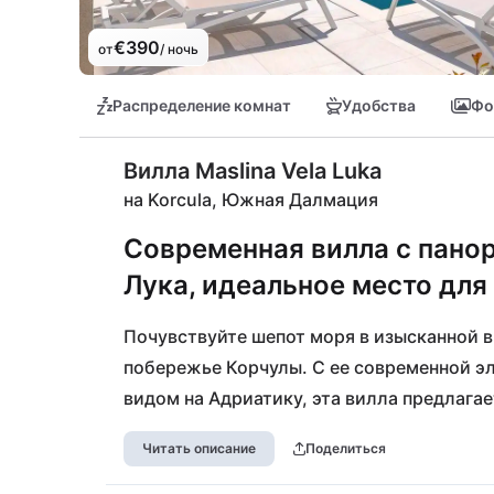
€390
от
/ ночь
Распределение комнат
Удобства
Фо
Вилла Maslina Vela Luka
на Korcula, Южная Далмация
Современная вилла с пано
Лука, идеальное место для
Почувствуйте шепот моря в изысканной в
побережье Корчулы. С ее современной э
видом на Адриатику, эта вилла предлагает
расположен пляж Посейдона, на котором 
Читать описание
Поделиться
прогулки вы сможете насладиться местн
Откройте для себя Вела Луку с ее очаров