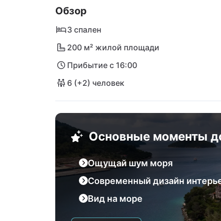
Обзор
отправьтесь в нетронутые ландшафты при
от проторенных троп. Будь то спокойные 
3 спален
вилла Maslina станет вашим идеальным 
200 м² жилой площади
Прибытие с 16:00
6 (+2) человек
Основные моменты д
Ощущай шум моря
Современный дизайн интерь
Вид на море