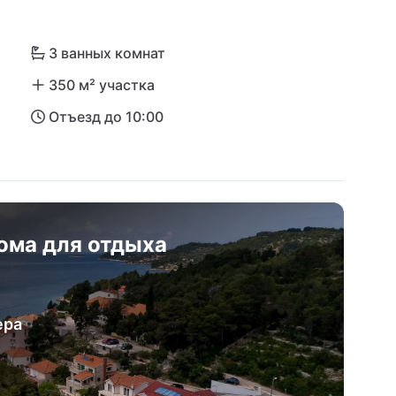
родного парка Ластово для приключений вдали 
дни на море или культурные исследования - 
3 ванных комнат
домом для отпуска под солнцем Далмации!
350 м² участка
Отъезд до 10:00
ома для отдыха
ера