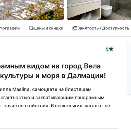
тографии
Цены и скидки
Занятость / Доступность
5
рамным видом на город Вела
 культуры и моря в Далмации!
илле Maslina, самоцвете на блестящем 
легантностью и захватывающим панорамным 
 оазис спокойствия. В нескольких шагах от нее 
можно загорать и купаться, а после небольшой 
ыми деликатесами в близлежащих ресторанах. 
ательной гаванской атмосферой или 