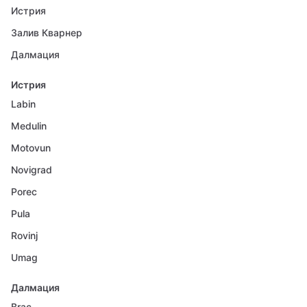
Истрия
Залив Кварнер
Далмация
Истрия
Labin
Medulin
Motovun
Novigrad
Porec
Pula
Rovinj
Umag
Далмация
Brac