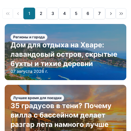
1
2
3
4
5
6
7
Регионы и города
Дом для отдыха на Хваре:
лавандовый остров, скрытые
бухты и тихие деревни
07 августа 2026 г.
Лучшее время для поездки
35 градусов в тени? Почему
вилла с бассейном делает
разгар лета намного лучше