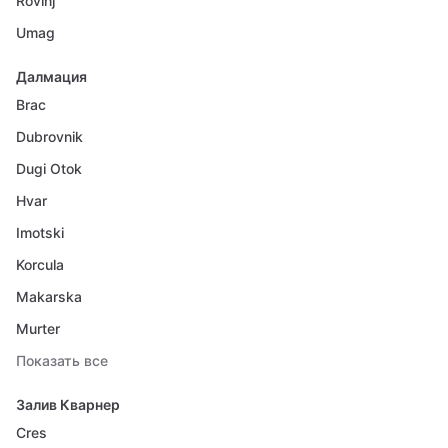
Rovinj
Umag
Далмация
Brac
Dubrovnik
Dugi Otok
Hvar
Imotski
Korcula
Makarska
Murter
Показать все
Залив Кварнер
Cres